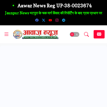
Aawaz News Reg UP-38-0023674
Jaunpur News लेखपालों का फूटा सब्र: लंबित मांगों पर आर-पार की चेतावनी,
राजस्व परिषद को सौंपा ज्ञापन