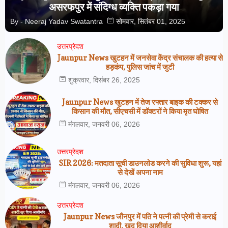
असरफपुर में संदिग्ध व्यक्ति पकड़ा गया
By -
Neeraj Yadav Swatantra
सोमवार, सितंबर 01, 2025
उत्तरप्रेदश
Jaunpur News खुटहन में जनसेवा केंद्र संचालक की हत्या से
हड़कंप, पुलिस जांच में जुटी
शुक्रवार, दिसंबर 26, 2025
Jaunpur News खुटहन में तेज रफ्तार बाइक की टक्कर से
किसान की मौत, सीएचसी में डॉक्टरों ने किया मृत घोषित
मंगलवार, जनवरी 06, 2026
उत्तरप्रेदश
SIR 2026: मतदाता सूची डाउनलोड करने की सुविधा शुरू, यहां
से देखें अपना नाम
मंगलवार, जनवरी 06, 2026
उत्तरप्रेदश
Jaunpur News जौनपुर में पति ने पत्नी की प्रेमी से कराई
शादी, खुद दिया आशीर्वाद