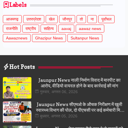
Labels
आजमगढ़
उत्तरप्रेदश
खेल
जौनपुर
तो
ना
पूर्वांचल
राजनीति
राष्ट्रीय
साहित्य
aavaj
aawaz news
Aawaznews
Ghazipur News
Sultanpur News
Hot Posts
Jaunpur News नाली निर्माण विवाद में मारपीट का
आरोप, वीडियो वायरल होने के बाद कार्रवाई की मांग
गुरुवार, अगस्त 06, 2026
Jaunpur News सीएमओ के औचक निरीक्षण में खुली
स्वास्थ्य विभाग की पोल, दो पीएचसी पर कई कर्मचारी मिले
अनुपस्थित
बुधवार, अगस्त 05, 2026