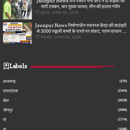
Jaunpur News तेज रफ्तार नैनो कार ने दो बाइकों को
मारी टक्कर, चार युवक घायल; तीन की हालत गंभीर
बुधवार, अगस्त 05, 2026
Jaunpur News निर्माणाधीन स्वास्थ्य केंद्र की बाउंड्री
से 3000 स्कूली बच्चों के रास्ते पर संकट, ग्राम प्रधान ने
डीएम से लगाई गुहार
मंगलवार, अगस्त 04, 2026
Labels
आजमगढ़
(270)
उत्तरप्रेदश
(2343)
खेल
(2018)
जौनपुर
(2565)
तो
(1774)
ना
(1196)