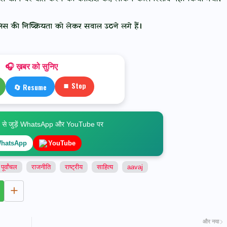
लिस की निष्क्रियता को लेकर सवाल उठने लगे हैं।
🎧 ख़बर को सुनिए
⏹ Stop
🔄 Resume
े जुड़ें WhatsApp और YouTube पर
hatsApp
YouTube
पूर्वांचल
राजनीति
राष्ट्रीय
साहित्य
aavaj
और नया