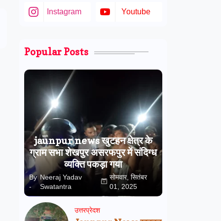
Instagram
Youtube
Popular Posts
jaunpur news खुटहन क्षेत्र के
ग्राम सभा शेखपुर असरफपुर में संदिग्ध
व्यक्ति पकड़ा गया
By
Neeraj Yadav
सोमवार, सितंबर
-
Swatantra
01, 2025
उत्तरप्रेदश