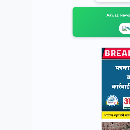
Aawaz News स
W