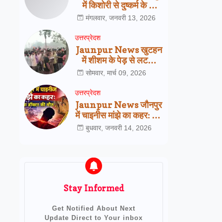
में किशोरी से दुष्कर्म के दो
आरोपी गिरफ्तार,
मंगलवार, जनवरी 13, 2026
सरायख्वाजा पुलिस की बड़ी
कार्रवाई
उत्तरप्रेदश
Jaunpur News खुटहन
में शीशम के पेड़ से लटका
मिला इलेक्ट्रीशियन का शव,
सोमवार, मार्च 09, 2026
परिजनों ने जताई हत्या की
आशंका
उत्तरप्रेदश
Jaunpur News जौनपुर
में चाइनीस मांझे का कहर: 25
वर्षीय डॉक्टर की दर्दनाक
बुधवार, जनवरी 14, 2026
मौत, प्रशासन की रोक
बेअसर
Stay Informed
Get Notified About Next
Update Direct to Your inbox