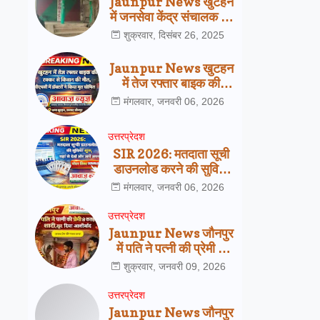
Jaunpur News खुटहन
में जनसेवा केंद्र संचालक की
हत्या से हड़कंप, पुलिस जांच
शुक्रवार, दिसंबर 26, 2025
में जुटी
Jaunpur News खुटहन
में तेज रफ्तार बाइक की
टक्कर से किसान की मौत,
मंगलवार, जनवरी 06, 2026
सीएचसी में डॉक्टरों ने किया
मृत घोषित
उत्तरप्रेदश
SIR 2026: मतदाता सूची
डाउनलोड करने की सुविधा
शुरू, यहां से देखें अपना नाम
मंगलवार, जनवरी 06, 2026
उत्तरप्रेदश
Jaunpur News जौनपुर
में पति ने पत्नी की प्रेमी से
कराई शादी, खुद दिया
शुक्रवार, जनवरी 09, 2026
आशीर्वाद
उत्तरप्रेदश
Jaunpur News जौनपुर