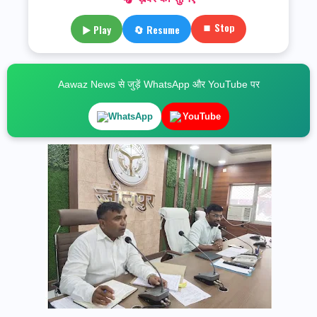
⏹ Stop
▶ Play
🔄 Resume
Aawaz News से जुड़ें WhatsApp और YouTube पर
WhatsApp
YouTube