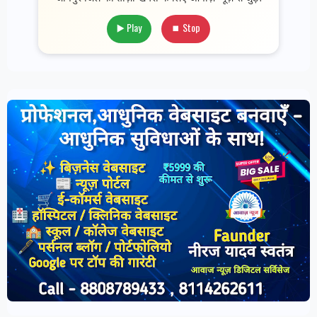
▶️ Play
⏹ Stop