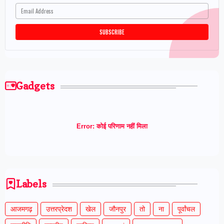
Gadgets
Error:
कोई परिणाम नहीं मिला
Labels
आजमगढ़
उत्तरप्रेदश
खेल
जौनपुर
तो
ना
पूर्वांचल