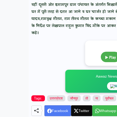
वहीं दूसरी ओर इमामपुर ग्राम पंचायत के अंतर्गत भिखारीप
घर में पूरी तरह से दरार आ जाने व घर चार्जर हो जाने स
यादव,रामवृक्ष गौतम, राम तीरथ गौतम के कच्चा मकान ग
के निर्देश पर लेखपाल राहुल कुमार बिंद मौके पर आकर न
कहे।
▶ Play
Aawaz News स
W
Tags:
उत्तरप्रेदश
जौनपुर
तो
ना
पूर्वांचल
Facebook
Twitter
Whatsapp