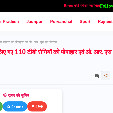
Follo
Error:
कोई परिणाम नहीं मिला
ar Pradesh
Jaunpur
Purvanchal
Sport
Rajneet
रोगियों को पोषाहार एवं ओ. आर. एस का वितरण
ए 110 टीबी रोगियों को पोषाहार एवं ओ. आर. एस
0
🎧 ख़बर को सुनिए
⏹ Stop
🔄 Resume