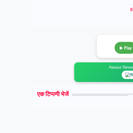
E
▶ Play
Aawaz News स
W
एक टिप्पणी भेजें