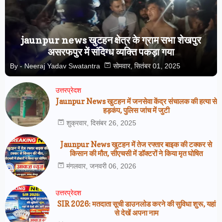
jaunpur news खुटहन क्षेत्र के ग्राम सभा शेखपुर
असरफपुर में संदिग्ध व्यक्ति पकड़ा गया
By -
Neeraj Yadav Swatantra
सोमवार, सितंबर 01, 2025
उत्तरप्रेदश
Jaunpur News खुटहन में जनसेवा केंद्र संचालक की हत्या से
हड़कंप, पुलिस जांच में जुटी
शुक्रवार, दिसंबर 26, 2025
Jaunpur News खुटहन में तेज रफ्तार बाइक की टक्कर से
किसान की मौत, सीएचसी में डॉक्टरों ने किया मृत घोषित
मंगलवार, जनवरी 06, 2026
उत्तरप्रेदश
SIR 2026: मतदाता सूची डाउनलोड करने की सुविधा शुरू, यहां
से देखें अपना नाम