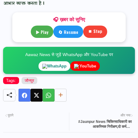
आभार व्यक्त करता है l
🎧 ख़बर को सुनिए
⏹ Stop
▶ Play
🔄 Resume
Aawaz News से जुड़ें WhatsApp और YouTube पर
WhatsApp
YouTube
Tags:
जौनपुर
पुराने
और नया
#Jaunpur News चिकित्साधिकारी का
आकस्मिक निरीक्षण,दो कर्मचारी
अनुपस्थित,वेतन काटने का आदेश