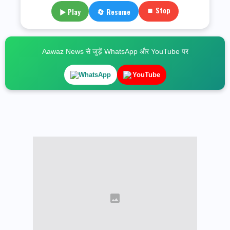
⏹ Stop
▶ Play
🔄 Resume
Aawaz News से जुड़ें WhatsApp और YouTube पर
WhatsApp
YouTube