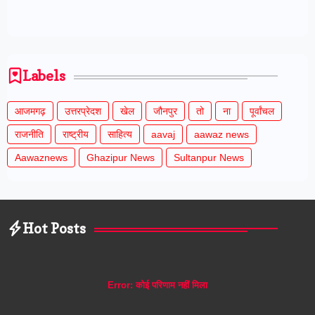
Labels
आजमगढ़
उत्तरप्रेदश
खेल
जौनपुर
तो
ना
पूर्वांचल
राजनीति
राष्ट्रीय
साहित्य
aavaj
aawaz news
Aawaznews
Ghazipur News
Sultanpur News
Hot Posts
Error:
कोई परिणाम नहीं मिला