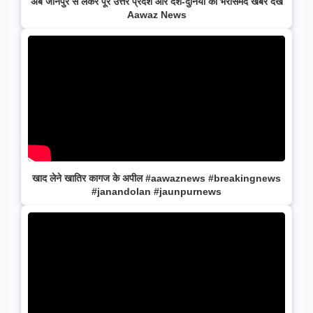
अब जौनपुर से लेकर पूरे उत्तर प्रदेश और देश-दुनिया की भरोसेमंद खबरें देखें
Aawaz News
खाद लेने खातिर कागज के अपील #aawaznews #breakingnews
#janandolan #jaunpurnews