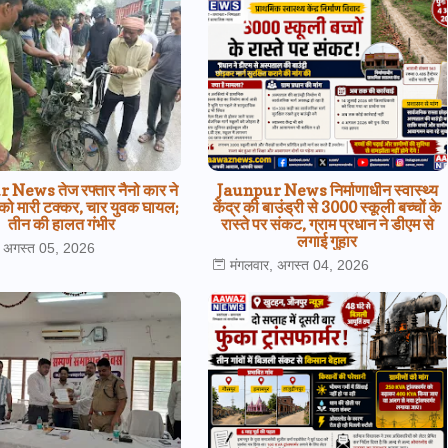
News तेज रफ्तार नैनो कार ने
Jaunpur News निर्माणाधीन स्वास्थ्य
 को मारी टक्कर, चार युवक घायल;
केंद्र की बाउंड्री से 3000 स्कूली बच्चों के
तीन की हालत गंभीर
रास्ते पर संकट, ग्राम प्रधान ने डीएम से
लगाई गुहार
, अगस्त 05, 2026
मंगलवार, अगस्त 04, 2026