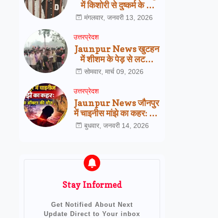
में किशोरी से दुष्कर्म के दो
आरोपी गिरफ्तार,
मंगलवार, जनवरी 13, 2026
सरायख्वाजा पुलिस की बड़ी
कार्रवाई
उत्तरप्रेदश
Jaunpur News खुटहन
में शीशम के पेड़ से लटका
मिला इलेक्ट्रीशियन का शव,
सोमवार, मार्च 09, 2026
परिजनों ने जताई हत्या की
आशंका
उत्तरप्रेदश
Jaunpur News जौनपुर
में चाइनीस मांझे का कहर: 25
वर्षीय डॉक्टर की दर्दनाक
बुधवार, जनवरी 14, 2026
मौत, प्रशासन की रोक
बेअसर
Stay Informed
Get Notified About Next
Update Direct to Your inbox