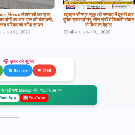
r News लेखपालों का फूटा
खुटहन जौनपुर न्यूज़ :दो सप्ताह में दूसरी बार
ित मांगों पर आर-पार की चेतावनी,
फुंका ट्रांसफार्मर, तीन गांवों में बिजली संकट
स्व परिषद को सौंपा ज्ञापन
से किसान बेहाल
र, अगस्त 01, 2026
शनिवार, अगस्त 01, 2026
🎧 ख़बर को सुनिए
⏹ Stop
🔄 Resume
े जुड़ें WhatsApp और YouTube पर
hatsApp
YouTube