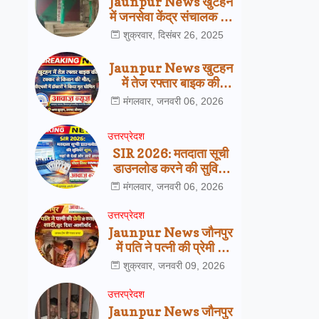
Jaunpur News खुटहन
में जनसेवा केंद्र संचालक की
हत्या से हड़कंप, पुलिस जांच
शुक्रवार, दिसंबर 26, 2025
में जुटी
Jaunpur News खुटहन
में तेज रफ्तार बाइक की
टक्कर से किसान की मौत,
मंगलवार, जनवरी 06, 2026
सीएचसी में डॉक्टरों ने किया
मृत घोषित
उत्तरप्रेदश
SIR 2026: मतदाता सूची
डाउनलोड करने की सुविधा
शुरू, यहां से देखें अपना नाम
मंगलवार, जनवरी 06, 2026
उत्तरप्रेदश
Jaunpur News जौनपुर
में पति ने पत्नी की प्रेमी से
कराई शादी, खुद दिया
शुक्रवार, जनवरी 09, 2026
आशीर्वाद
उत्तरप्रेदश
Jaunpur News जौनपुर