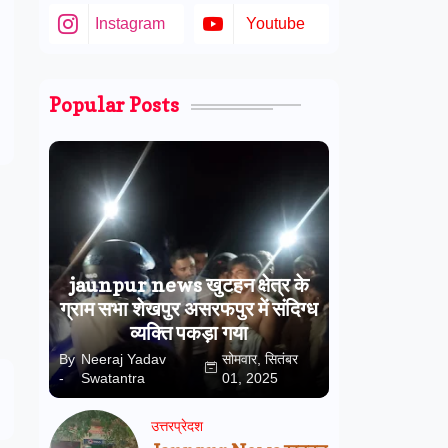
Instagram
Youtube
Popular Posts
jaunpur news खुटहन क्षेत्र के
ग्राम सभा शेखपुर असरफपुर में संदिग्ध
व्यक्ति पकड़ा गया
By
Neeraj Yadav
सोमवार, सितंबर
-
Swatantra
01, 2025
उत्तरप्रेदश