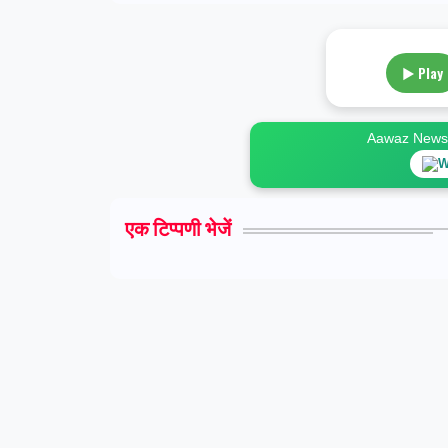
▶ Play
Aawaz News स
W
एक टिप्पणी भेजें