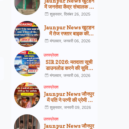
Jaunpur News खुटहन
में जनसेवा केंद्र संचालक की
हत्या से हड़कंप, पुलिस जांच
शुक्रवार, दिसंबर 26, 2025
में जुटी
Jaunpur News खुटहन
में तेज रफ्तार बाइक की
टक्कर से किसान की मौत,
मंगलवार, जनवरी 06, 2026
सीएचसी में डॉक्टरों ने किया
मृत घोषित
उत्तरप्रेदश
SIR 2026: मतदाता सूची
डाउनलोड करने की सुविधा
शुरू, यहां से देखें अपना नाम
मंगलवार, जनवरी 06, 2026
उत्तरप्रेदश
Jaunpur News जौनपुर
में पति ने पत्नी की प्रेमी से
कराई शादी, खुद दिया
शुक्रवार, जनवरी 09, 2026
आशीर्वाद
उत्तरप्रेदश
Jaunpur News जौनपुर