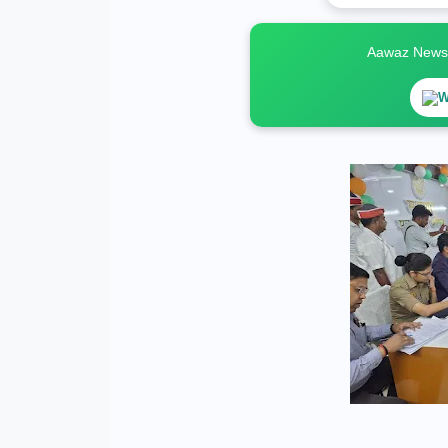
Aawaz News स
W