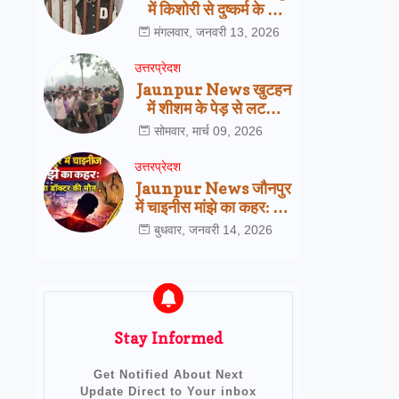
में किशोरी से दुष्कर्म के दो
आरोपी गिरफ्तार,
मंगलवार, जनवरी 13, 2026
सरायख्वाजा पुलिस की बड़ी
कार्रवाई
उत्तरप्रेदश
Jaunpur News खुटहन
में शीशम के पेड़ से लटका
मिला इलेक्ट्रीशियन का शव,
सोमवार, मार्च 09, 2026
परिजनों ने जताई हत्या की
आशंका
उत्तरप्रेदश
Jaunpur News जौनपुर
में चाइनीस मांझे का कहर: 25
वर्षीय डॉक्टर की दर्दनाक
बुधवार, जनवरी 14, 2026
मौत, प्रशासन की रोक
बेअसर
Stay Informed
Get Notified About Next
Update Direct to Your inbox