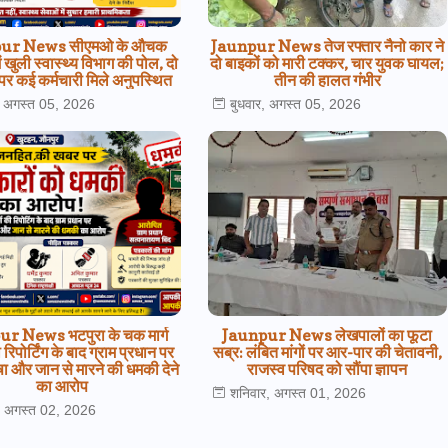
ur News सीएमओ के औचक
Jaunpur News तेज रफ्तार नैनो कार ने
ें खुली स्वास्थ्य विभाग की पोल, दो
दो बाइकों को मारी टक्कर, चार युवक घायल;
पर कई कर्मचारी मिले अनुपस्थित
तीन की हालत गंभीर
, अगस्त 05, 2026
बुधवार, अगस्त 05, 2026
r News भटपुरा के चक मार्ग
Jaunpur News लेखपालों का फूटा
रिपोर्टिंग के बाद ग्राम प्रधान पर
सब्र: लंबित मांगों पर आर-पार की चेतावनी,
ा और जान से मारने की धमकी देने
राजस्व परिषद को सौंपा ज्ञापन
का आरोप
शनिवार, अगस्त 01, 2026
र, अगस्त 02, 2026