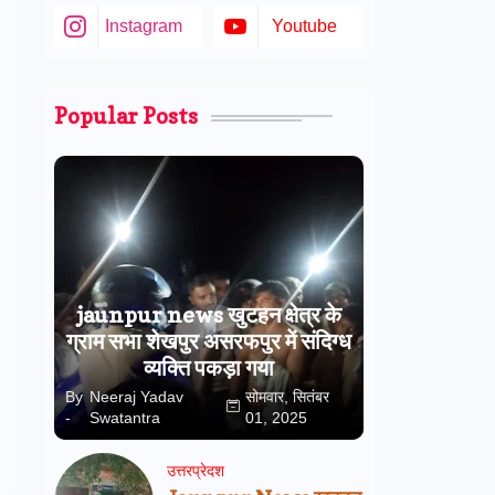
Instagram
Youtube
Popular Posts
jaunpur news खुटहन क्षेत्र के
ग्राम सभा शेखपुर असरफपुर में संदिग्ध
व्यक्ति पकड़ा गया
By
Neeraj Yadav
सोमवार, सितंबर
-
Swatantra
01, 2025
उत्तरप्रेदश