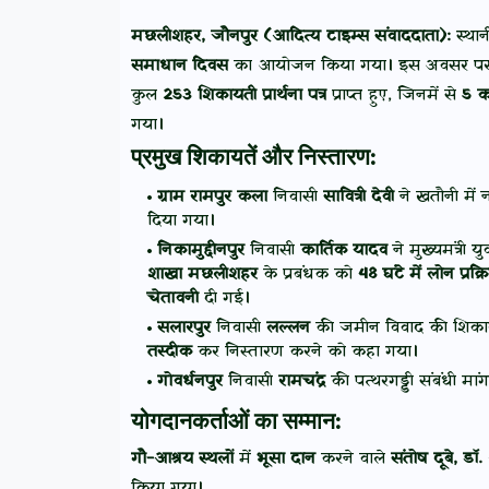
मछलीशहर, जौनपुर (आदित्य टाइम्स संवाददाता):
स्था
समाधान दिवस
का आयोजन किया गया। इस अवसर प
कुल
253 शिकायती प्रार्थना पत्र
प्राप्त हुए, जिनमें से
5 क
गया।
प्रमुख शिकायतें और निस्तारण:
ग्राम रामपुर कला
निवासी
सावित्री देवी
ने खतौनी में 
दिया गया।
निकामुद्दीनपुर
निवासी
कार्तिक यादव
ने मुख्यमंत्री
शाखा मछलीशहर
के प्रबंधक को
48 घंटे में लोन प्रक्र
चेतावनी
दी गई।
सलारपुर
निवासी
लल्लन
की जमीन विवाद की शिका
तस्दीक
कर निस्तारण करने को कहा गया।
गोवर्धनपुर
निवासी
रामचंद्र
की पत्थरगड्डी संबंधी मां
योगदानकर्ताओं का सम्मान:
गौ-आश्रय स्थलों
में
भूसा दान
करने वाले
संतोष दूबे, डॉ
किया गया।