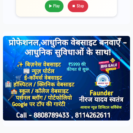
▶️ Play
⏹ Stop