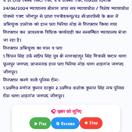
व 3(1)10 एससी एसटी एक्ट व 8 पोक्सो एक्ट ता0पेशी दिनांक
24/06/2024 न्यायालय श्रीमान अपर सत्र न्यायाधीश / विशेष न्यायाधीश
पोक्सो एक्ट जौनपुर से प्राप्त एनबीडब्ल्यू/82 सीआरपीसी के क्रम में
अभियुक्त उपरोक्त को हाल पता चिरैया मोड़ से गिरफ्तार किया गया
गिरफ्तार कर आवश्यक विधिक कार्यवाही कर सम्बन्धित न्यायालय भेजा
जा रहा है।
गिरफ्तार अभियुक्त का नाम व पता
1.डिंपल सिंह उर्फ संदीप सिंह पुत्र श्री मानबहादुर सिंह निवासी कटार थाना
फूलपुर जनपद आजमगढ़ हाल पता चिरैया मोड़ थाना शाहगंज जनपद
जौनपुर।
गिरफ्तार करने वाली पुलिस टीम-
1.प्र0नि0 मनोज कुमार ठाकुर 2.उ0नि0 अशोक कुमार सिंह मय पुलिस
टीम थाना शाहगंज जनपद जौनपुर।
🎧 ख़बर को सुनिए
⏹ Stop
▶ Play
🔄 Resume