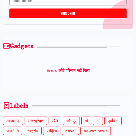
Gadgets
Error:
कोई परिणाम नहीं मिला
Labels
आजमगढ़
उत्तरप्रेदश
खेल
जौनपुर
तो
ना
पूर्वांचल
राजनीति
राष्ट्रीय
साहित्य
aavaj
aawaz news