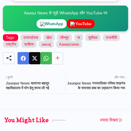
Aawaz News से जुड़ें WhatsApp और YouTube पर
WhatsApp
YouTube
Tags:
उत्तरप्रेदश
खेल
जौनपुर
ना
पूर्वांचल
राजनीति
राष्ट्रीय
साहित्य
aavaj
Aawaznews
पुराने
और नया
Jaunpur News सल्तनत बहादुर
Jaunpur News नगरपालिका परिषद शाहगंज
महाविद्यालय में योग हेतु शपथ ली गई
के सभासद कक्ष का उद्घाटन किया गया
You Might Like
ज़्यादा दिखाएं