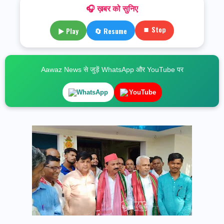
🎧 ख़बर को सुनिए
⏹ Stop
▶ Play
🔄 Resume
Aawaz News से जुड़ें WhatsApp और YouTube पर
WhatsApp
YouTube