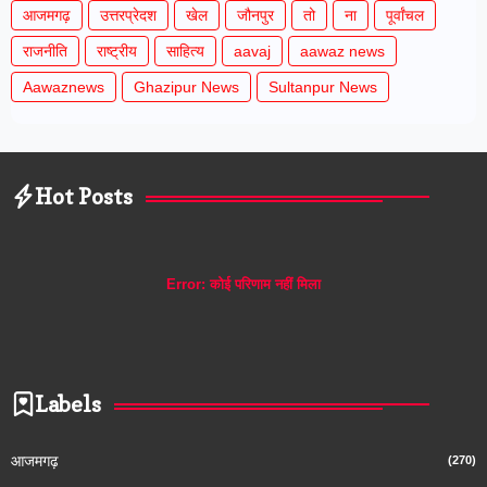
आजमगढ़
उत्तरप्रेदश
खेल
जौनपुर
तो
ना
पूर्वांचल
राजनीति
राष्ट्रीय
साहित्य
aavaj
aawaz news
Aawaznews
Ghazipur News
Sultanpur News
Hot Posts
Error:
कोई परिणाम नहीं मिला
Labels
आजमगढ़
(270)