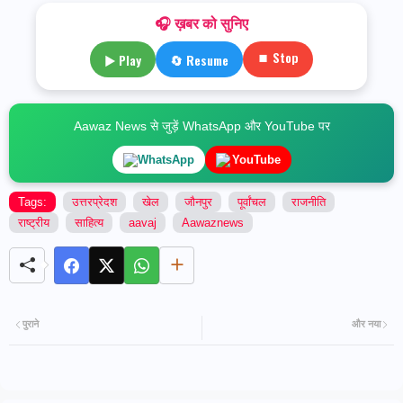
🎧 ख़बर को सुनिए
⏹ Stop
▶ Play
🔄 Resume
Aawaz News से जुड़ें WhatsApp और YouTube पर
WhatsApp
YouTube
Tags:
उत्तरप्रेदश
खेल
जौनपुर
पूर्वांचल
राजनीति
राष्ट्रीय
साहित्य
aavaj
Aawaznews
पुराने
और नया