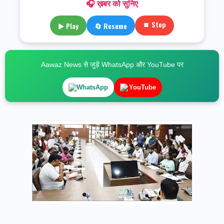
🎧 ख़बर को सुनिए
⏹ Stop
▶ Play
🔄 Resume
Aawaz News से जुड़ें WhatsApp और YouTube पर
WhatsApp
YouTube