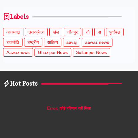
Labels
आजमगढ़
उत्तरप्रेदश
खेल
जौनपुर
तो
ना
पूर्वांचल
राजनीति
राष्ट्रीय
साहित्य
aavaj
aawaz news
Aawaznews
Ghazipur News
Sultanpur News
Hot Posts
Error:
कोई परिणाम नहीं मिला