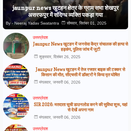
jaunpur news खुटहन क्षेत्र के ग्राम सभा शेखपुर
असरफपुर में संदिग्ध व्यक्ति पकड़ा गया
By -
Neeraj Yadav Swatantra
सोमवार, सितंबर 01, 2025
उत्तरप्रेदश
Jaunpur News खुटहन में जनसेवा केंद्र संचालक की हत्या से
हड़कंप, पुलिस जांच में जुटी
शुक्रवार, दिसंबर 26, 2025
Jaunpur News खुटहन में तेज रफ्तार बाइक की टक्कर से
किसान की मौत, सीएचसी में डॉक्टरों ने किया मृत घोषित
मंगलवार, जनवरी 06, 2026
उत्तरप्रेदश
SIR 2026: मतदाता सूची डाउनलोड करने की सुविधा शुरू, यहां
से देखें अपना नाम
मंगलवार, जनवरी 06, 2026
उत्तरप्रेदश