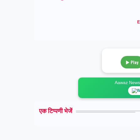
E
▶ Play
Aawaz News स
W
एक टिप्पणी भेजें