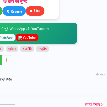
🎧 ख़बर को सुनिए
⏹ Stop
🔄 Resume
े जुड़ें WhatsApp और YouTube पर
hatsApp
YouTube
ना
पूर्वांचल
राजनीति
राष्ट्रीय
और नया
िये निर्देश
ज़्यादा दिखाएं