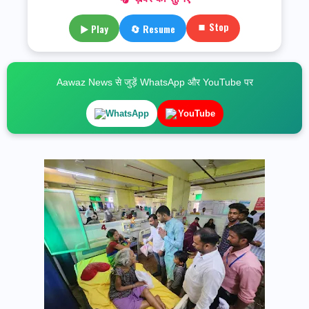
⏹ Stop
▶ Play
🔄 Resume
Aawaz News से जुड़ें WhatsApp और YouTube पर
WhatsApp
YouTube