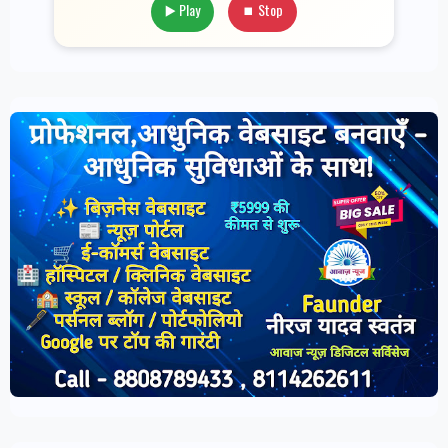
▶️ Play
⏹ Stop