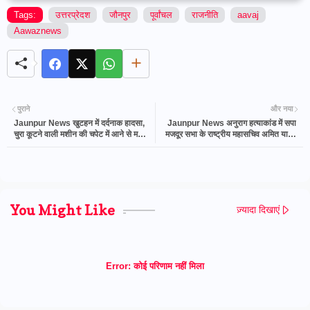
Tags:
उत्तरप्रेदश
जौनपुर
पूर्वांचल
राजनीति
aavaj
Aawaznews
पुराने
और नया
Jaunpur News खुटहन में दर्दनाक हादसा,
Jaunpur News अनुराग हत्याकांड में सपा
चुरा कूटने वाली मशीन की चपेट में आने से महिला
मजदूर सभा के राष्ट्रीय महासचिव अमित यादव
की मौत
ने की मांग , अधिकारियो कर्मचारियों पर कठोर
कार्रवाई
You Might Like
ज़्यादा दिखाएं
Error:
कोई परिणाम नहीं मिला