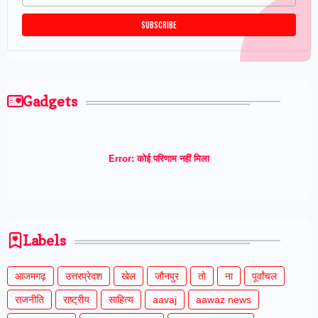
Gadgets
Error:
कोई परिणाम नहीं मिला
Labels
आजमगढ़
उत्तरप्रेदश
खेल
जौनपुर
तो
ना
पूर्वांचल
राजनीति
राष्ट्रीय
साहित्य
aavaj
aawaz news