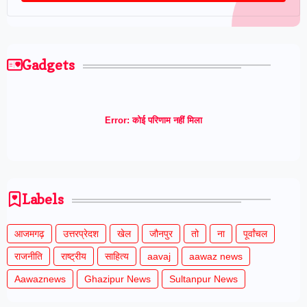
Gadgets
Error:
कोई परिणाम नहीं मिला
Labels
आजमगढ़
उत्तरप्रेदश
खेल
जौनपुर
तो
ना
पूर्वांचल
राजनीति
राष्ट्रीय
साहित्य
aavaj
aawaz news
Aawaznews
Ghazipur News
Sultanpur News