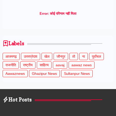
Error:
कोई परिणाम नहीं मिला
Labels
आजमगढ़
उत्तरप्रेदश
खेल
जौनपुर
तो
ना
पूर्वांचल
राजनीति
राष्ट्रीय
साहित्य
aavaj
aawaz news
Aawaznews
Ghazipur News
Sultanpur News
Hot Posts