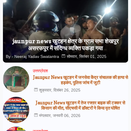
jaunpur news खुटहन क्षेत्र के ग्राम सभा शेखपुर
असरफपुर में संदिग्ध व्यक्ति पकड़ा गया
By -
Neeraj Yadav Swatantra
सोमवार, सितंबर 01, 2025
उत्तरप्रेदश
Jaunpur News खुटहन में जनसेवा केंद्र संचालक की हत्या से
हड़कंप, पुलिस जांच में जुटी
शुक्रवार, दिसंबर 26, 2025
Jaunpur News खुटहन में तेज रफ्तार बाइक की टक्कर से
किसान की मौत, सीएचसी में डॉक्टरों ने किया मृत घोषित
मंगलवार, जनवरी 06, 2026