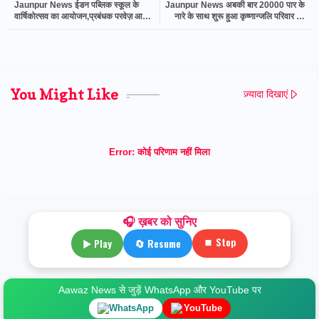
Jaunpur News ईडन पब्लिक स्कूल के
Jaunpur News अबकी बार 20000 पार के
वार्षिकोत्सव का आयोजन,प्रबंधक परवेज़ आलम
नारे के साथ शुरू हुआ कृष्णान्जलि परिवार का
भुट्टो ने बेटियों को पढ़ाने पर दिया जोर
मधुमेह जागरूकता अभियान
You Might Like
ज़्यादा दिखाएं
Error:
कोई परिणाम नहीं मिला
🎧 ख़बर को सुनिए
⏹ Stop
▶ Play
🔄 Resume
Aawaz News से जुड़ें WhatsApp और YouTube पर
WhatsApp
YouTube