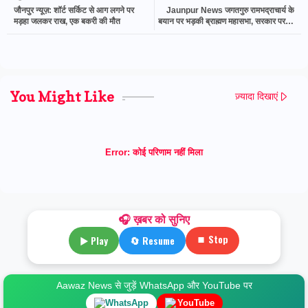
जौनपुर न्यूज़: शॉर्ट सर्किट से आग लगने पर
Jaunpur News जगतगुरु रामभद्राचार्य के
मड़हा जलकर राख, एक बकरी की मौत
बयान पर भड़की ब्राह्मण महासभा, सरकार पर भी
लगाए आरोप
You Might Like
ज़्यादा दिखाएं
Error:
कोई परिणाम नहीं मिला
🎧 ख़बर को सुनिए
⏹ Stop
▶ Play
🔄 Resume
Aawaz News से जुड़ें WhatsApp और YouTube पर
WhatsApp
YouTube