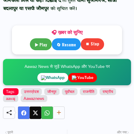
जानकारी मिले या कहीं दिखाई दे
तो तुरंत
थाना सुजानगंज, सीओ
बदलापुर या एसपी जौनपुर
को सूचित करें।
🎧 ख़बर को सुनिए
⏹ Stop
▶ Play
🔄 Resume
Aawaz News से जुड़ें WhatsApp और YouTube पर
WhatsApp
YouTube
Tags:
उत्तरप्रेदश
जौनपुर
पूर्वांचल
राजनीति
राष्ट्रीय
aavaj
Aawaznews
पुराने
और नया