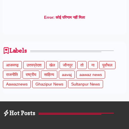
Error:
कोई परिणाम नहीं मिला
Labels
आजमगढ़
उत्तरप्रेदश
खेल
जौनपुर
तो
ना
पूर्वांचल
राजनीति
राष्ट्रीय
साहित्य
aavaj
aawaz news
Aawaznews
Ghazipur News
Sultanpur News
Hot Posts