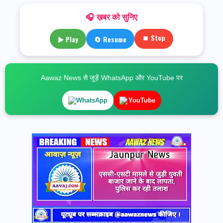
🎧 ख़बर को सुनिए
⏹ Stop
▶ Play
🔄 Resume
Aawaz News से जुड़ें WhatsApp और YouTube पर
WhatsApp
YouTube