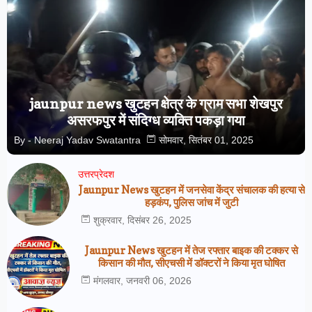
jaunpur news खुटहन क्षेत्र के ग्राम सभा शेखपुर
असरफपुर में संदिग्ध व्यक्ति पकड़ा गया
By -
Neeraj Yadav Swatantra
सोमवार, सितंबर 01, 2025
उत्तरप्रेदश
Jaunpur News खुटहन में जनसेवा केंद्र संचालक की हत्या से
हड़कंप, पुलिस जांच में जुटी
शुक्रवार, दिसंबर 26, 2025
Jaunpur News खुटहन में तेज रफ्तार बाइक की टक्कर से
किसान की मौत, सीएचसी में डॉक्टरों ने किया मृत घोषित
मंगलवार, जनवरी 06, 2026