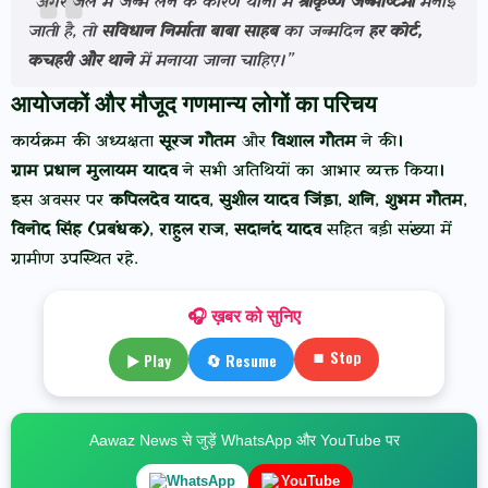
“अगर जेल में जन्म लेने के कारण थानों में
श्रीकृष्ण जन्माष्टमी
मनाई
जाती है, तो
संविधान निर्माता बाबा साहब
का जन्मदिन
हर कोर्ट,
कचहरी और थाने
में मनाया जाना चाहिए।”
आयोजकों और मौजूद गणमान्य लोगों का परिचय
कार्यक्रम की अध्यक्षता
सूरज गौतम
और
विशाल गौतम
ने की।
ग्राम प्रधान मुलायम यादव
ने सभी अतिथियों का आभार व्यक्त किया।
इस अवसर पर
कपिलदेव यादव
,
सुशील यादव जिंड़ा
,
शनि
,
शुभम गौतम
,
विनोद सिंह (प्रबंधक)
,
राहुल राज
,
सदानंद यादव
सहित बड़ी संख्या में
ग्रामीण उपस्थित रहे.
🎧 ख़बर को सुनिए
⏹ Stop
▶ Play
🔄 Resume
Aawaz News से जुड़ें WhatsApp और YouTube पर
WhatsApp
YouTube