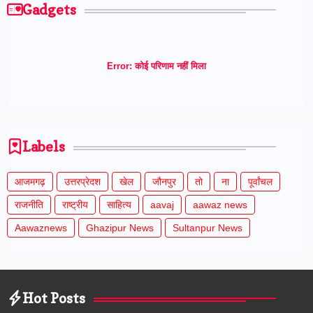
Gadgets
Error:
कोई परिणाम नहीं मिला
Labels
आजमगढ़
उत्तरप्रेदश
खेल
जौनपुर
तो
ना
पूर्वांचल
राजनीति
राष्ट्रीय
साहित्य
aavaj
aawaz news
Aawaznews
Ghazipur News
Sultanpur News
Hot Posts