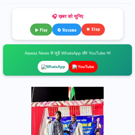
🎧 ख़बर को सुनिए
⏹ Stop
▶ Play
🔄 Resume
Aawaz News से जुड़ें WhatsApp और YouTube पर
WhatsApp
YouTube