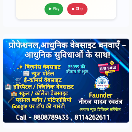
▶️ Play
⏹ Stop