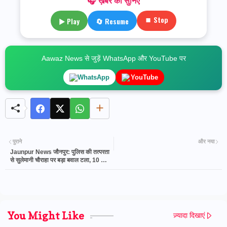
🎧 ख़बर को सुनिए
⏹ Stop
▶ Play
🔄 Resume
Aawaz News से जुड़ें WhatsApp और YouTube पर
WhatsApp
YouTube
पुराने
और नया
Jaunpur News जौनपुर: पुलिस की तत्परता
से सुलेमानी चौराहा पर बड़ा बवाल टला, 10 लाख
के मुचलके पर चार लोग पाबंद
You Might Like
ज़्यादा दिखाएं