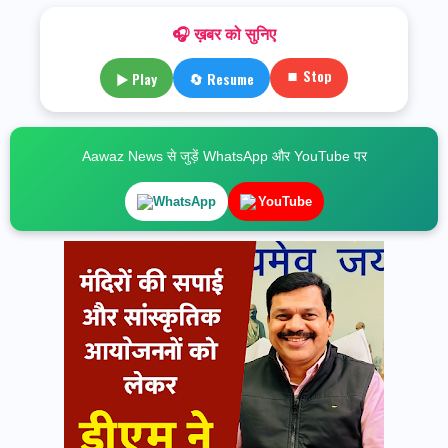
🎧 ख़बर को सुनिए
⏹ Stop
▶ Play
🔄 Resume
Aawaz News से जुड़ें WhatsApp और YouTube पर
WhatsApp
YouTube