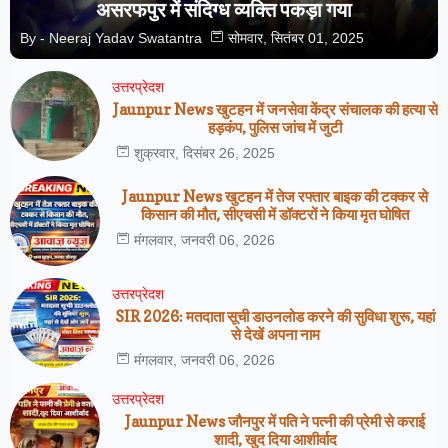
असरफपुर में संदिग्ध व्यक्ति पकड़ा गया
By -
Neeraj Yadav Swatantra
सोमवार, सितंबर 01, 2025
उत्तरप्रेदश
Jaunpur News खुटहन में जनसेवा केंद्र संचालक की हत्या से
हड़कंप, पुलिस जांच में जुटी
शुक्रवार, दिसंबर 26, 2025
Jaunpur News खुटहन में तेज रफ्तार बाइक की टक्कर से
किसान की मौत, सीएचसी में डॉक्टरों ने किया मृत घोषित
मंगलवार, जनवरी 06, 2026
उत्तरप्रेदश
SIR 2026: मतदाता सूची डाउनलोड करने की सुविधा शुरू, यहां
से देखें अपना नाम
मंगलवार, जनवरी 06, 2026
उत्तरप्रेदश
Jaunpur News जौनपुर में पति ने पत्नी की प्रेमी से कराई
शादी, खुद दिया आशीर्वाद