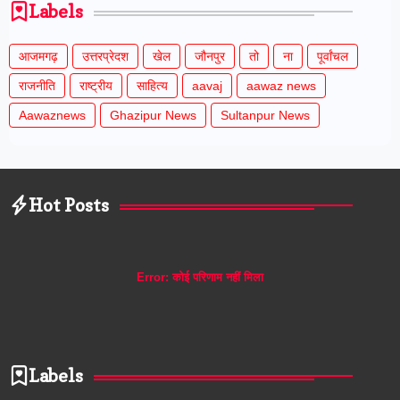
Labels
आजमगढ़
उत्तरप्रेदश
खेल
जौनपुर
तो
ना
पूर्वांचल
राजनीति
राष्ट्रीय
साहित्य
aavaj
aawaz news
Aawaznews
Ghazipur News
Sultanpur News
Hot Posts
Error:
कोई परिणाम नहीं मिला
Labels