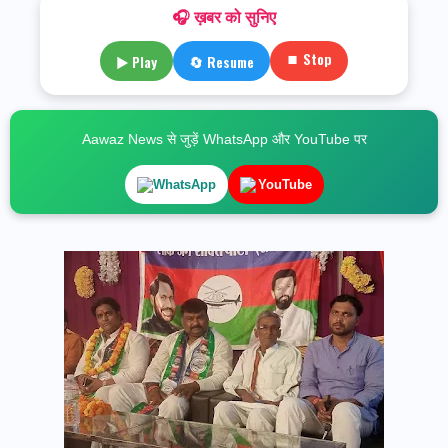
🎧 ख़बर को सुनिए
⏹ Stop
▶ Play
🔄 Resume
Aawaz News से जुड़ें WhatsApp और YouTube पर
WhatsApp
YouTube