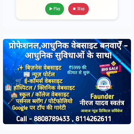
▶️ Play
⏹ Stop