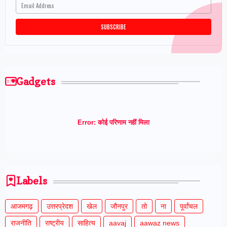
Gadgets
Error:
कोई परिणाम नहीं मिला
Labels
आजमगढ़
उत्तरप्रेदश
खेल
जौनपुर
तो
ना
पूर्वांचल
राजनीति
राष्ट्रीय
साहित्य
aavaj
aawaz news