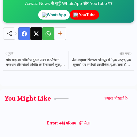
Aawaz News से जुड़ें WhatsApp और YouTube पर
WhatsApp
YouTube
पुराने
और नया
पांच माह का गतिरोध टूटा: पावर कार्पोरेशन
Jaunpur News जौनपुर में "एक राष्ट्र, एक
प्रबंधन और संघर्ष समिति के बीच वार्ता शुरू,
चुनाव" पर संगोष्ठी आयोजित, ए.के. शर्मा बोले -
उत्पीड़न की कार्यवाहियां वापस लेने की मांग पर
यह भारत की जरूरत है
अडिग कर्मचारी, निजीकरण का विरोध तेज
You Might Like
ज़्यादा दिखाएं
Error:
कोई परिणाम नहीं मिला