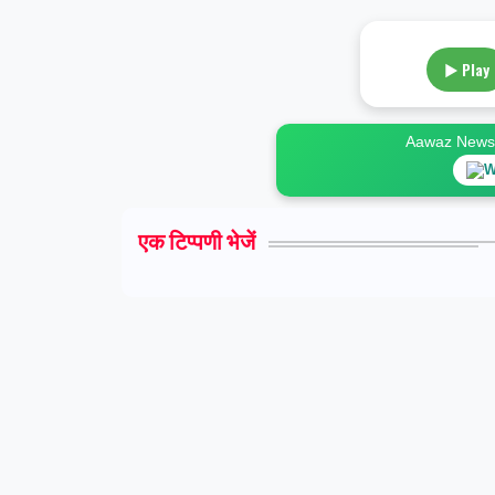
▶ Play
Aawaz News स
W
एक टिप्पणी भेजें