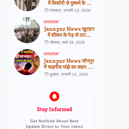
में किशोरी से दुष्कर्म के दो
आरोपी गिरफ्तार,
मंगलवार, जनवरी 13, 2026
सरायख्वाजा पुलिस की बड़ी
कार्रवाई
उत्तरप्रेदश
Jaunpur News खुटहन
में शीशम के पेड़ से लटका
मिला इलेक्ट्रीशियन का शव,
सोमवार, मार्च 09, 2026
परिजनों ने जताई हत्या की
आशंका
उत्तरप्रेदश
Jaunpur News जौनपुर
में चाइनीस मांझे का कहर: 25
वर्षीय डॉक्टर की दर्दनाक
बुधवार, जनवरी 14, 2026
मौत, प्रशासन की रोक
बेअसर
Stay Informed
Get Notified About Next
Update Direct to Your inbox