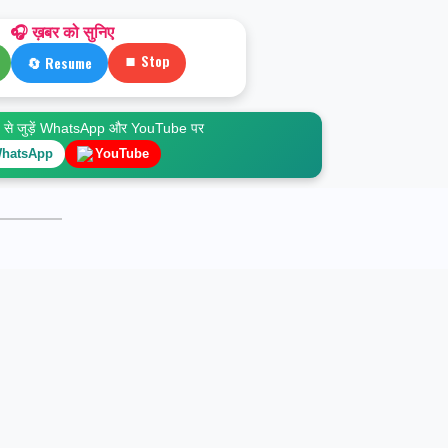
🎧 ख़बर को सुनिए
⏹ Stop
🔄 Resume
े जुड़ें WhatsApp और YouTube पर
hatsApp
YouTube