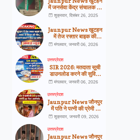
Jaunpur News खुटहन
में जनसेवा केंद्र संचालक की
हत्या से हड़कंप, पुलिस जांच
शुक्रवार, दिसंबर 26, 2025
में जुटी
Jaunpur News खुटहन
में तेज रफ्तार बाइक की
टक्कर से किसान की मौत,
मंगलवार, जनवरी 06, 2026
सीएचसी में डॉक्टरों ने किया
मृत घोषित
उत्तरप्रेदश
SIR 2026: मतदाता सूची
डाउनलोड करने की सुविधा
शुरू, यहां से देखें अपना नाम
मंगलवार, जनवरी 06, 2026
उत्तरप्रेदश
Jaunpur News जौनपुर
में पति ने पत्नी की प्रेमी से
कराई शादी, खुद दिया
शुक्रवार, जनवरी 09, 2026
आशीर्वाद
उत्तरप्रेदश
Jaunpur News जौनपुर