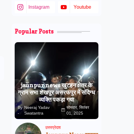
Instagram
Youtube
Popular Posts
jaunpur news खुटहन क्षेत्र के
ग्राम सभा शेखपुर असरफपुर में संदिग्ध
व्यक्ति पकड़ा गया
By
Neeraj Yadav
सोमवार, सितंबर
-
Swatantra
01, 2025
उत्तरप्रेदश