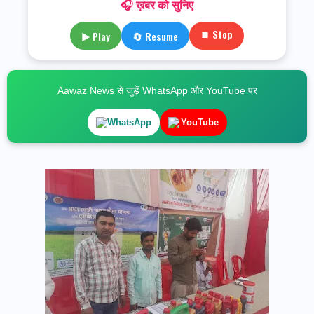
🎧 ख़बर को सुनिए
⏹ Stop
▶ Play
🔄 Resume
Aawaz News से जुड़ें WhatsApp और YouTube पर
WhatsApp
YouTube