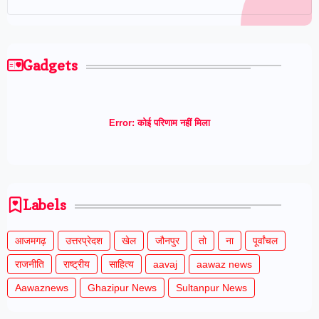
Gadgets
Error:
कोई परिणाम नहीं मिला
Labels
आजमगढ़
उत्तरप्रेदश
खेल
जौनपुर
तो
ना
पूर्वांचल
राजनीति
राष्ट्रीय
साहित्य
aavaj
aawaz news
Aawaznews
Ghazipur News
Sultanpur News