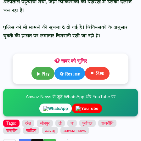
अस्पताल पहुंचाया गया, जहां चिकित्सकों की देखरेख में उसका इलाज
चल रहा है।
पुलिस को भी मामले की सूचना दे दी गई है। चिकित्सकों के अनुसार
युवती की हालत पर लगातार निगरानी रखी जा रही है।
🎧 ख़बर को सुनिए
⏹ Stop
▶ Play
🔄 Resume
Aawaz News से जुड़ें WhatsApp और YouTube पर
WhatsApp
YouTube
Tags:
खेल
जौनपुर
तो
ना
पूर्वांचल
राजनीति
राष्ट्रीय
साहित्य
aavaj
aawaz news