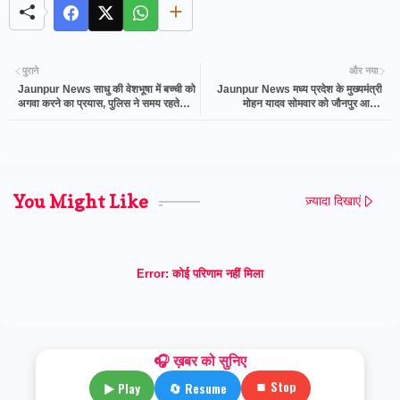
पुराने
और नया
Jaunpur News साधु की वेशभूषा में बच्ची को
Jaunpur News मध्य प्रदेश के मुख्यमंत्री
अगवा करने का प्रयास, पुलिस ने समय रहते
मोहन यादव सोमवार को जौनपुर आएंगे,
दबोचे आरोपी
राज्यमंत्री गिरीश चंद्र यादव के आवास पर देंगे
श्रद्धांजलि
You Might Like
ज़्यादा दिखाएं
Error:
कोई परिणाम नहीं मिला
🎧 ख़बर को सुनिए
⏹ Stop
▶ Play
🔄 Resume