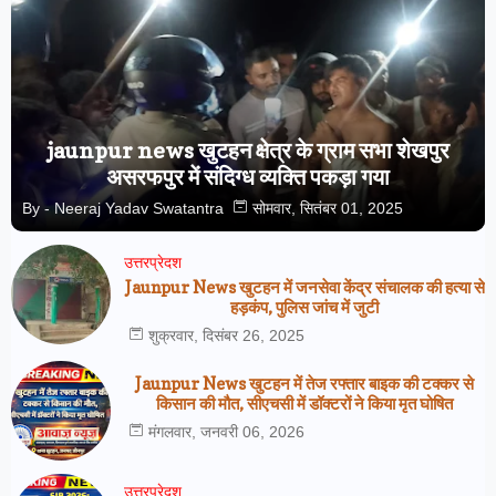
jaunpur news खुटहन क्षेत्र के ग्राम सभा शेखपुर
असरफपुर में संदिग्ध व्यक्ति पकड़ा गया
By -
Neeraj Yadav Swatantra
सोमवार, सितंबर 01, 2025
उत्तरप्रेदश
Jaunpur News खुटहन में जनसेवा केंद्र संचालक की हत्या से
हड़कंप, पुलिस जांच में जुटी
शुक्रवार, दिसंबर 26, 2025
Jaunpur News खुटहन में तेज रफ्तार बाइक की टक्कर से
किसान की मौत, सीएचसी में डॉक्टरों ने किया मृत घोषित
मंगलवार, जनवरी 06, 2026
उत्तरप्रेदश