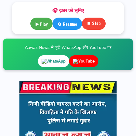
🎧 ख़बर को सुनिए
⏹ Stop
▶ Play
🔄 Resume
Aawaz News से जुड़ें WhatsApp और YouTube पर
WhatsApp
YouTube