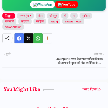
WhatsApp
YouTube
Tags:
उत्तरप्रेदश
खेल
जौनपुर
तो
ना
पूर्वांचल
राजनीति
राष्ट्रीय
साहित्य
aavaj
aawaz news
Aawaznews
पुराने
और नया
Jaunpur News तेज रफ्तार मैजिक पिकअप
की टक्कर से युवक की मौत, क्लीनिक के बाहर
खड़ा था सत्यम
You Might Like
ज़्यादा दिखाएं