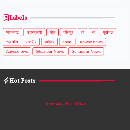
Labels
आजमगढ़
उत्तरप्रेदश
खेल
जौनपुर
तो
ना
पूर्वांचल
राजनीति
राष्ट्रीय
साहित्य
aavaj
aawaz news
Aawaznews
Ghazipur News
Sultanpur News
Hot Posts
Error:
कोई परिणाम नहीं मिला