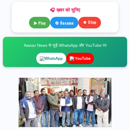
🎧 ख़बर को सुनिए
⏹ Stop
▶ Play
🔄 Resume
Aawaz News से जुड़ें WhatsApp और YouTube पर
WhatsApp
YouTube