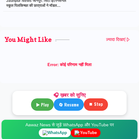
Jaunpur News जौनपुर: सिटी इंटरनेशनल
स्कूल पिलकिच्छा की छात्राओं ने मॉडल
प्रतियोगिता में किया नाम रोशन
You Might Like
ज़्यादा दिखाएं
Error:
कोई परिणाम नहीं मिला
🎧 ख़बर को सुनिए
⏹ Stop
▶ Play
🔄 Resume
Aawaz News से जुड़ें WhatsApp और YouTube पर
WhatsApp
YouTube