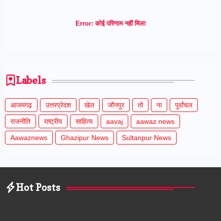
Error:
कोई परिणाम नहीं मिला
Labels
आजमगढ़
उत्तरप्रेदश
खेल
जौनपुर
तो
ना
पूर्वांचल
राजनीति
राष्ट्रीय
साहित्य
aavaj
aawaz news
Aawaznews
Ghazipur News
Sultanpur News
Hot Posts