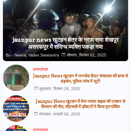
jaunpur news खुटहन क्षेत्र के ग्राम सभा शेखपुर
असरफपुर में संदिग्ध व्यक्ति पकड़ा गया
By -
Neeraj Yadav Swatantra
सोमवार, सितंबर 01, 2025
उत्तरप्रेदश
Jaunpur News खुटहन में जनसेवा केंद्र संचालक की हत्या से
हड़कंप, पुलिस जांच में जुटी
शुक्रवार, दिसंबर 26, 2025
Jaunpur News खुटहन में तेज रफ्तार बाइक की टक्कर से
किसान की मौत, सीएचसी में डॉक्टरों ने किया मृत घोषित
मंगलवार, जनवरी 06, 2026
उत्तरप्रेदश