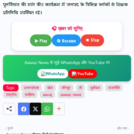
पुनर्विचार की मांग की। कार्यक्रम में जनपद के विभिन्न ब्लॉकों से शिक्षक
प्रतिनिधि उपस्थित रहे।
🎧 ख़बर को सुनिए
⏹ Stop
▶ Play
🔄 Resume
Aawaz News से जुड़ें WhatsApp और YouTube पर
WhatsApp
YouTube
Tags:
उत्तरप्रेदश
खेल
जौनपुर
तो
पूर्वांचल
राजनीति
राष्ट्रीय
साहित्य
aavaj
aawaz news
पुराने
और नया