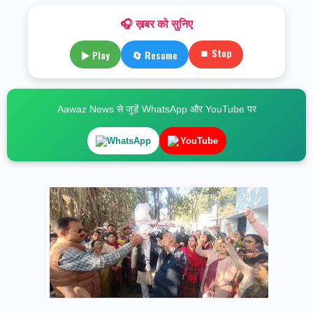
🎧 ख़बर को सुनिए
⏹ Stop
▶ Play
🔄 Resume
Aawaz News से जुड़ें WhatsApp और YouTube पर
WhatsApp
YouTube