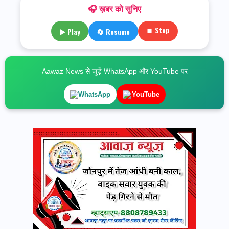
🎧 ख़बर को सुनिए
⏹ Stop
▶ Play
🔄 Resume
Aawaz News से जुड़ें WhatsApp और YouTube पर
WhatsApp
YouTube