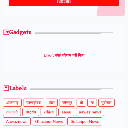
Gadgets
Error:
कोई परिणाम नहीं मिला
Labels
आजमगढ़
उत्तरप्रेदश
खेल
जौनपुर
तो
ना
पूर्वांचल
राजनीति
राष्ट्रीय
साहित्य
aavaj
aawaz news
Aawaznews
Ghazipur News
Sultanpur News