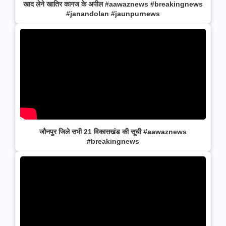
खाद लेने खातिर कागज के अपील #aawaznews #breakingnews
#janandolan #jaunpurnews
जौनपुर जिले सभी 21 विकासखंड की सूची #aawaznews
#breakingnews