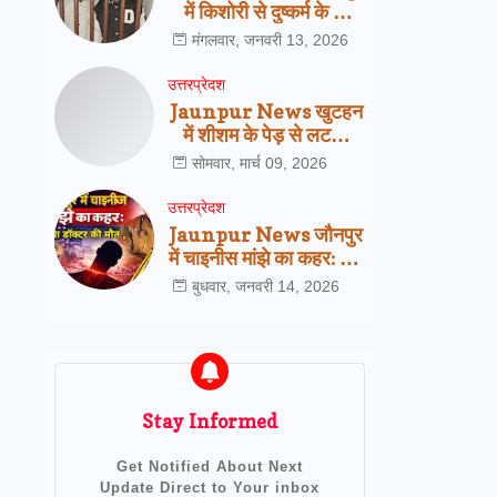
में किशोरी से दुष्कर्म के दो
आरोपी गिरफ्तार,
मंगलवार, जनवरी 13, 2026
सरायख्वाजा पुलिस की बड़ी
कार्रवाई
उत्तरप्रेदश
Jaunpur News खुटहन
में शीशम के पेड़ से लटका
मिला इलेक्ट्रीशियन का शव,
सोमवार, मार्च 09, 2026
परिजनों ने जताई हत्या की
आशंका
उत्तरप्रेदश
Jaunpur News जौनपुर
में चाइनीस मांझे का कहर: 25
वर्षीय डॉक्टर की दर्दनाक
बुधवार, जनवरी 14, 2026
मौत, प्रशासन की रोक
बेअसर
Stay Informed
Get Notified About Next
Update Direct to Your inbox