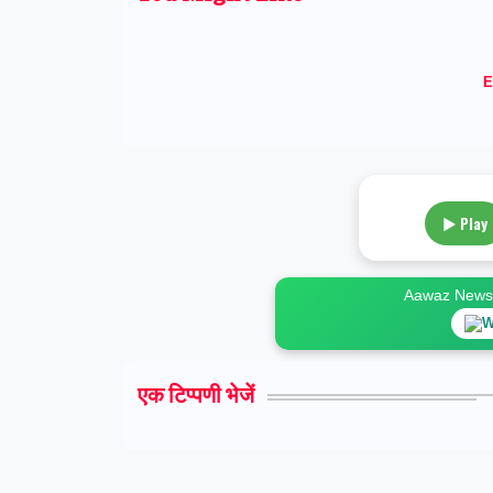
E
▶ Play
Aawaz News स
W
एक टिप्पणी भेजें