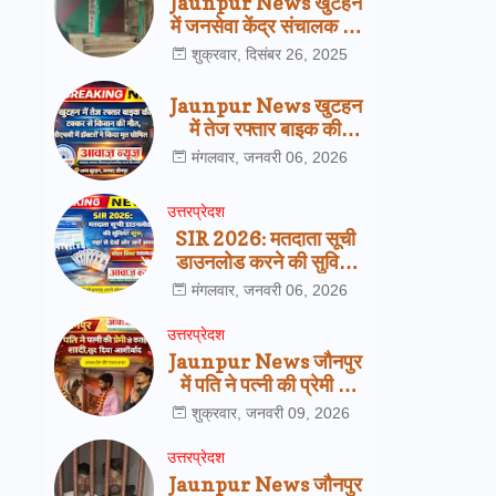
Jaunpur News खुटहन
में जनसेवा केंद्र संचालक की
हत्या से हड़कंप, पुलिस जांच
शुक्रवार, दिसंबर 26, 2025
में जुटी
Jaunpur News खुटहन
में तेज रफ्तार बाइक की
टक्कर से किसान की मौत,
मंगलवार, जनवरी 06, 2026
सीएचसी में डॉक्टरों ने किया
मृत घोषित
उत्तरप्रेदश
SIR 2026: मतदाता सूची
डाउनलोड करने की सुविधा
शुरू, यहां से देखें अपना नाम
मंगलवार, जनवरी 06, 2026
उत्तरप्रेदश
Jaunpur News जौनपुर
में पति ने पत्नी की प्रेमी से
कराई शादी, खुद दिया
शुक्रवार, जनवरी 09, 2026
आशीर्वाद
उत्तरप्रेदश
Jaunpur News जौनपुर