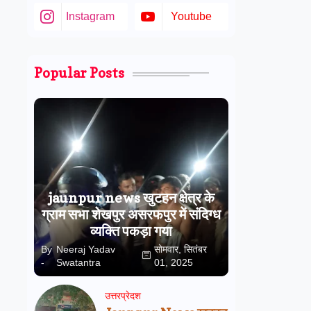
Instagram
Youtube
Popular Posts
jaunpur news खुटहन क्षेत्र के
ग्राम सभा शेखपुर असरफपुर में संदिग्ध
व्यक्ति पकड़ा गया
By
Neeraj Yadav
सोमवार, सितंबर
-
Swatantra
01, 2025
उत्तरप्रेदश