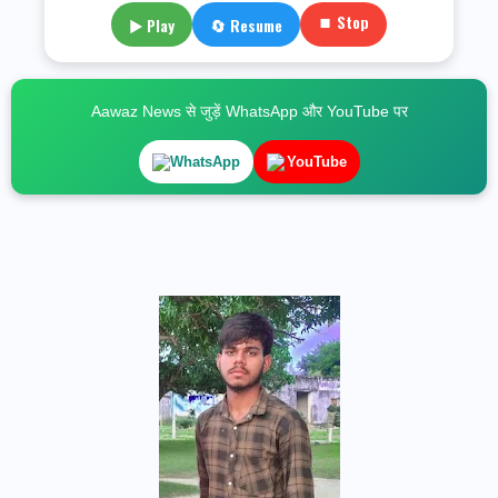
⏹ Stop
▶ Play
🔄 Resume
Aawaz News से जुड़ें WhatsApp और YouTube पर
WhatsApp
YouTube