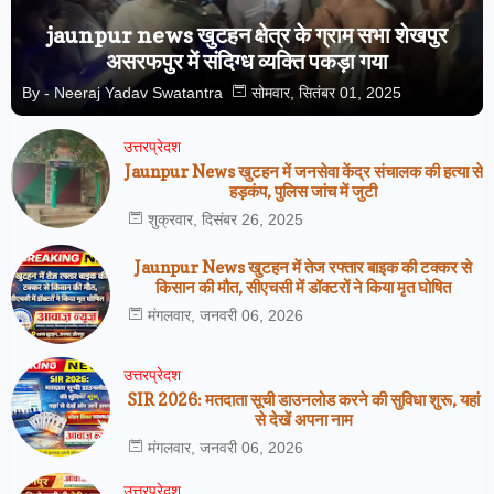
jaunpur news खुटहन क्षेत्र के ग्राम सभा शेखपुर
असरफपुर में संदिग्ध व्यक्ति पकड़ा गया
By -
Neeraj Yadav Swatantra
सोमवार, सितंबर 01, 2025
उत्तरप्रेदश
Jaunpur News खुटहन में जनसेवा केंद्र संचालक की हत्या से
हड़कंप, पुलिस जांच में जुटी
शुक्रवार, दिसंबर 26, 2025
Jaunpur News खुटहन में तेज रफ्तार बाइक की टक्कर से
किसान की मौत, सीएचसी में डॉक्टरों ने किया मृत घोषित
मंगलवार, जनवरी 06, 2026
उत्तरप्रेदश
SIR 2026: मतदाता सूची डाउनलोड करने की सुविधा शुरू, यहां
से देखें अपना नाम
मंगलवार, जनवरी 06, 2026
उत्तरप्रेदश