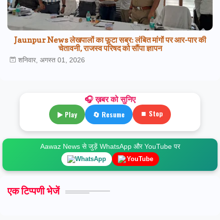
Jaunpur News लेखपालों का फूटा सब्र: लंबित मांगों पर आर-पार की
चेतावनी, राजस्व परिषद को सौंपा ज्ञापन
शनिवार, अगस्त 01, 2026
🎧 ख़बर को सुनिए
⏹ Stop
▶ Play
🔄 Resume
Aawaz News से जुड़ें WhatsApp और YouTube पर
WhatsApp
YouTube
एक टिप्पणी भेजें