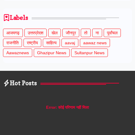
Labels
आजमगढ़
उत्तरप्रेदश
खेल
जौनपुर
तो
ना
पूर्वांचल
राजनीति
राष्ट्रीय
साहित्य
aavaj
aawaz news
Aawaznews
Ghazipur News
Sultanpur News
Hot Posts
Error:
कोई परिणाम नहीं मिला