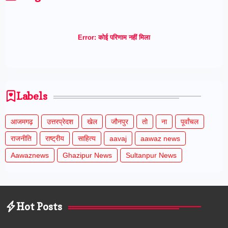
Error:
कोई परिणाम नहीं मिला
Labels
आजमगढ़
उत्तरप्रेदश
खेल
जौनपुर
तो
ना
पूर्वांचल
राजनीति
राष्ट्रीय
साहित्य
aavaj
aawaz news
Aawaznews
Ghazipur News
Sultanpur News
Hot Posts