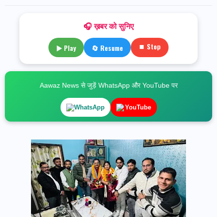
🎧 ख़बर को सुनिए
⏹ Stop
▶ Play
🔄 Resume
Aawaz News से जुड़ें WhatsApp और YouTube पर
WhatsApp
YouTube