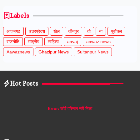
Labels
आजमगढ़
उत्तरप्रेदश
खेल
जौनपुर
तो
ना
पूर्वांचल
राजनीति
राष्ट्रीय
साहित्य
aavaj
aawaz news
Aawaznews
Ghazipur News
Sultanpur News
Hot Posts
Error:
कोई परिणाम नहीं मिला