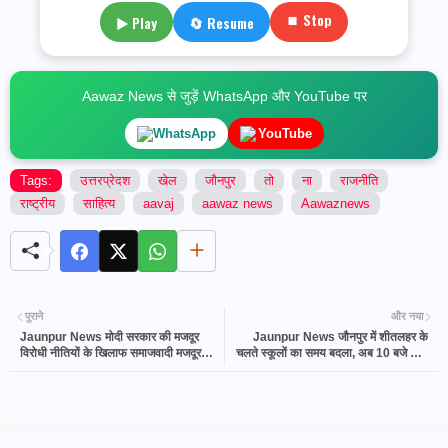
⏹ Stop
▶ Play
🔄 Resume
Aawaz News से जुड़ें WhatsApp और YouTube पर
WhatsApp
YouTube
Tags:
उत्तरप्रेदश
खेल
जौनपुर
तो
ना
राजनीति
राष्ट्रीय
साहित्य
aavaj
aawaz news
Aawaznews
पुराने
और नया
Jaunpur News मोदी सरकार की मजदूर
Jaunpur News जौनपुर में शीतलहर के
विरोधी नीतियों के खिलाफ समाजवादी मजदूर
चलते स्कूलों का समय बदला, अब 10 बजे से 3
सभा का एक दिवसीय धरना-प्रदर्शन, जौनपुर में
बजे तक चलेंगी कक्षाएं
उठी आवाज