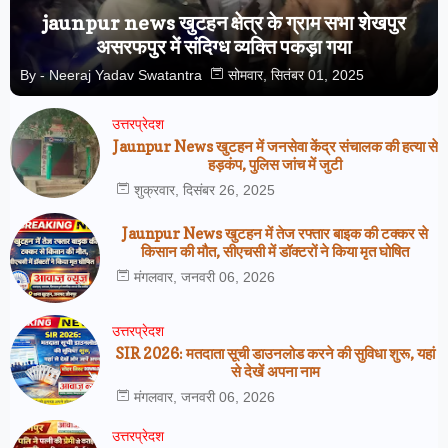
jaunpur news खुटहन क्षेत्र के ग्राम सभा शेखपुर
असरफपुर में संदिग्ध व्यक्ति पकड़ा गया
By -
Neeraj Yadav Swatantra
सोमवार, सितंबर 01, 2025
उत्तरप्रेदश
Jaunpur News खुटहन में जनसेवा केंद्र संचालक की हत्या से
हड़कंप, पुलिस जांच में जुटी
शुक्रवार, दिसंबर 26, 2025
Jaunpur News खुटहन में तेज रफ्तार बाइक की टक्कर से
किसान की मौत, सीएचसी में डॉक्टरों ने किया मृत घोषित
मंगलवार, जनवरी 06, 2026
उत्तरप्रेदश
SIR 2026: मतदाता सूची डाउनलोड करने की सुविधा शुरू, यहां
से देखें अपना नाम
मंगलवार, जनवरी 06, 2026
उत्तरप्रेदश