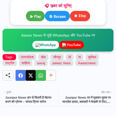
🎧 ख़बर को सुनिए
⏹ Stop
▶ Play
🔄 Resume
Aawaz News से जुड़ें WhatsApp और YouTube पर
WhatsApp
YouTube
Tags:
उत्तरप्रेदश
खेल
जौनपुर
तो
ना
पूर्वांचल
राष्ट्रीय
साहित्य
aavaj
aawaz news
Aawaznews
पुराने
और नया
Jaunpur News हार से मिलती है मेहनत
Jaunpur News घर में घुसकर युवक पर
करने की प्रेरणा – सांसद प्रिया सरोज
जानलेवा हमला, बदमाशों ने बेरहमी से पीटा, पैर
का पंजा काट ले गए