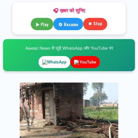
🎧 ख़बर को सुनिए
⏹ Stop
▶ Play
🔄 Resume
Aawaz News से जुड़ें WhatsApp और YouTube पर
WhatsApp
YouTube