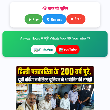
🎧 ख़बर को सुनिए
⏹ Stop
▶ Play
🔄 Resume
Aawaz News से जुड़ें WhatsApp और YouTube पर
WhatsApp
YouTube