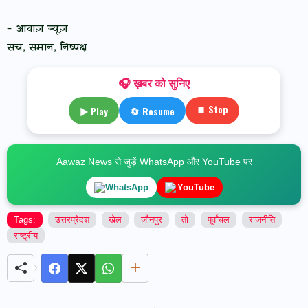
- आवाज़ न्यूज़
सच, समान, निष्पक्ष
🎧 ख़बर को सुनिए
⏹ Stop
▶ Play
🔄 Resume
Aawaz News से जुड़ें WhatsApp और YouTube पर
WhatsApp
YouTube
Tags:
उत्तरप्रेदश
खेल
जौनपुर
तो
पूर्वांचल
राजनीति
राष्ट्रीय