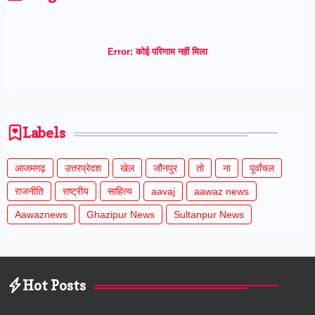
Error:
कोई परिणाम नहीं मिला
Labels
आजमगढ़
उत्तरप्रेदश
खेल
जौनपुर
तो
ना
पूर्वांचल
राजनीति
राष्ट्रीय
साहित्य
aavaj
aawaz news
Aawaznews
Ghazipur News
Sultanpur News
Hot Posts