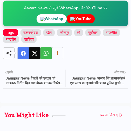
Aawaz News से जुड़ें WhatsApp और YouTube पर
WhatsApp
YouTube
Tags:
उत्तरप्रेदश
खेल
जौनपुर
तो
पूर्वांचल
राजनीति
राष्ट्रीय
साहित्य
पुराने
और नया
Jaunpur News दिल्ली की छात्रा को
Jaunpur News आजाद बिंद हत्याकांड में
लखनऊ में तीन दिन तक बंधक बनाकर गैंगरेप
एक लाख का इनामी रवि यादव पुलिस मुठभेड़ में
का आरोप, जौनपुर निवासी युवक समेत तीन पर
ढेर | आवाज़ न्यूज़
केस
You Might Like
ज़्यादा दिखाएं