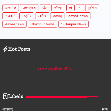
आजमगढ़
उत्तरप्रेदश
खेल
जौनपुर
तो
ना
पूर्वांचल
राजनीति
राष्ट्रीय
साहित्य
aavaj
aawaz news
Aawaznews
Ghazipur News
Sultanpur News
Hot Posts
Error:
कोई परिणाम नहीं मिला
Labels
आजमगढ़
(270)