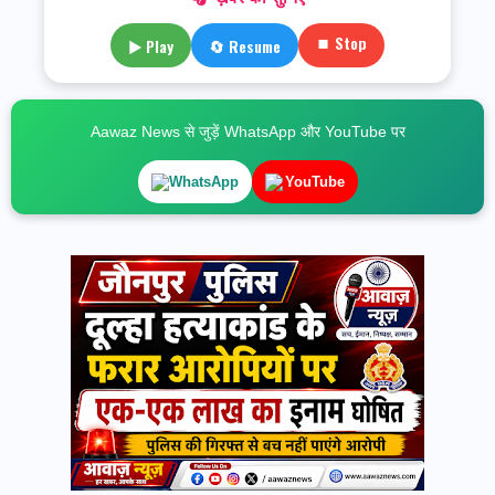
⏹ Stop
▶ Play
🔄 Resume
Aawaz News से जुड़ें WhatsApp और YouTube पर
WhatsApp
YouTube