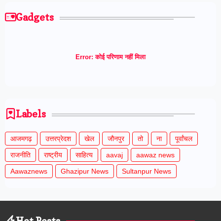
Gadgets
Error:
कोई परिणाम नहीं मिला
Labels
आजमगढ़
उत्तरप्रेदश
खेल
जौनपुर
तो
ना
पूर्वांचल
राजनीति
राष्ट्रीय
साहित्य
aavaj
aawaz news
Aawaznews
Ghazipur News
Sultanpur News