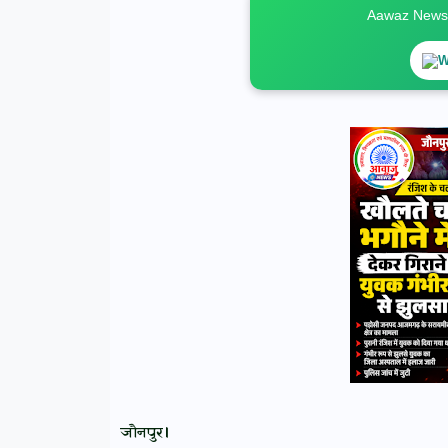
Aawaz News स
W
जौनपुर।