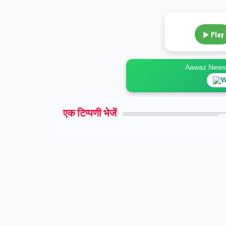
▶ Play
Aawaz News स
W
एक टिप्पणी भेजें