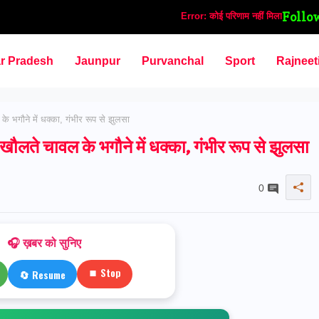
Follo
Error:
कोई परिणाम नहीं मिला
ar Pradesh
Jaunpur
Purvanchal
Sport
Rajneet
भगौने में धक्का, गंभीर रूप से झुलसा
ते चावल के भगौने में धक्का, गंभीर रूप से झुलसा
0
🎧 ख़बर को सुनिए
⏹ Stop
🔄 Resume