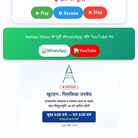
⏹ Stop
▶ Play
🔄 Resume
Aawaz News से जुड़ें WhatsApp और YouTube पर
WhatsApp
YouTube