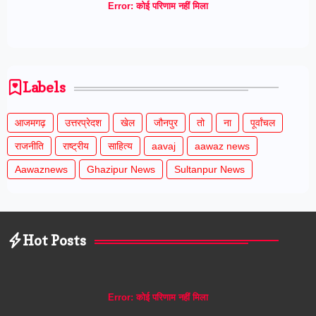
Error:
कोई परिणाम नहीं मिला
Labels
आजमगढ़
उत्तरप्रेदश
खेल
जौनपुर
तो
ना
पूर्वांचल
राजनीति
राष्ट्रीय
साहित्य
aavaj
aawaz news
Aawaznews
Ghazipur News
Sultanpur News
Hot Posts
Error:
कोई परिणाम नहीं मिला