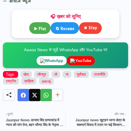
— आवाज़ न्यूज़
🎧 ख़बर को सुनिए
⏹ Stop
▶ Play
🔄 Resume
Aawaz News से जुड़ें WhatsApp और YouTube पर
WhatsApp
YouTube
Tags:
खेल
जौनपुर
तो
ना
पूर्वांचल
राजनीति
राष्ट्रीय
साहित्य
aavaj
पुराने
और नया
Jaunpur News आजाद बिंद हत्याकांड में
Jaunpur news खुटहन थाना क्षेत्र के
न्याय की मांग तेज, बहन सौम्या बिंद के नेतृत्व में
चकमार्ग विवाद में टावर पर चढ़े किसान के
कलेक्ट्रेट पहुंचे परिजन
खिलाफ मुकदमा, पुलिस ने किया गिरफ्तार