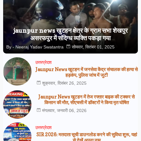
jaunpur news खुटहन क्षेत्र के ग्राम सभा शेखपुर
असरफपुर में संदिग्ध व्यक्ति पकड़ा गया
By -
Neeraj Yadav Swatantra
सोमवार, सितंबर 01, 2025
उत्तरप्रेदश
Jaunpur News खुटहन में जनसेवा केंद्र संचालक की हत्या से
हड़कंप, पुलिस जांच में जुटी
शुक्रवार, दिसंबर 26, 2025
Jaunpur News खुटहन में तेज रफ्तार बाइक की टक्कर से
किसान की मौत, सीएचसी में डॉक्टरों ने किया मृत घोषित
मंगलवार, जनवरी 06, 2026
उत्तरप्रेदश
SIR 2026: मतदाता सूची डाउनलोड करने की सुविधा शुरू, यहां
से देखें अपना नाम