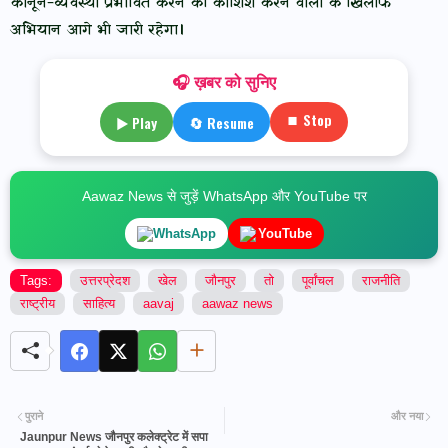
कानून-व्यवस्था प्रभावित करने की कोशिश करने वालों के खिलाफ
अभियान आगे भी जारी रहेगा।
🎧 ख़बर को सुनिए
⏹ Stop
▶ Play
🔄 Resume
Aawaz News से जुड़ें WhatsApp और YouTube पर
WhatsApp
YouTube
Tags:
उत्तरप्रेदश
खेल
जौनपुर
तो
पूर्वांचल
राजनीति
राष्ट्रीय
साहित्य
aavaj
aawaz news
पुराने
और नया
Jaunpur News जौनपुर कलेक्ट्रेट में सपा