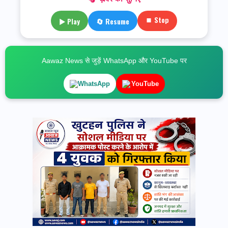
⏹ Stop
▶ Play
🔄 Resume
Aawaz News से जुड़ें WhatsApp और YouTube पर
WhatsApp
YouTube