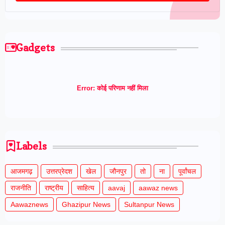
Gadgets
Error:
कोई परिणाम नहीं मिला
Labels
आजमगढ़
उत्तरप्रेदश
खेल
जौनपुर
तो
ना
पूर्वांचल
राजनीति
राष्ट्रीय
साहित्य
aavaj
aawaz news
Aawaznews
Ghazipur News
Sultanpur News