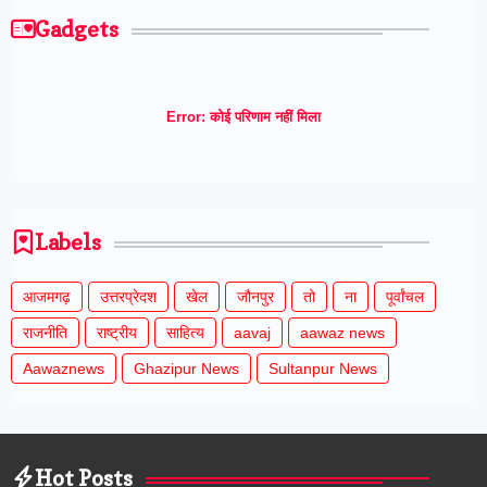
Gadgets
Error:
कोई परिणाम नहीं मिला
Labels
आजमगढ़
उत्तरप्रेदश
खेल
जौनपुर
तो
ना
पूर्वांचल
राजनीति
राष्ट्रीय
साहित्य
aavaj
aawaz news
Aawaznews
Ghazipur News
Sultanpur News
Hot Posts