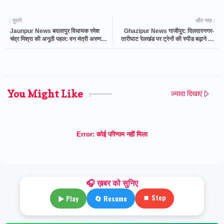
पुराने
और नया
Jaunpur News बदलापुर विधायक रमेश
Ghazipur News गाजीपुर: दिलदारनगर-
चंद्र मिश्रा की अनूठी पहल: वन मंत्री अरुण
तारीघाट रेलखंड पर ट्रेनों की स्पीड बढ़ाने का
सक्सेना ने किया पौधरोपण, 11 हजार पौधे लगाए
कार्य शुरू, मरम्मत के चलते सेवाएं प्रभावित
गए
You Might Like
ज़्यादा दिखाएं
Error:
कोई परिणाम नहीं मिला
🎧 ख़बर को सुनिए
⏹ Stop
▶ Play
🔄 Resume