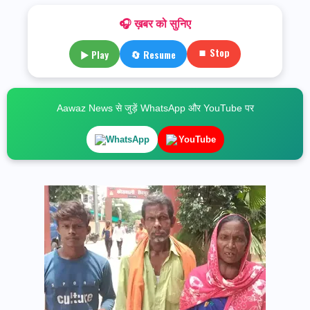
🎧 ख़बर को सुनिए
⏹ Stop
▶ Play
🔄 Resume
Aawaz News से जुड़ें WhatsApp और YouTube पर
WhatsApp
YouTube