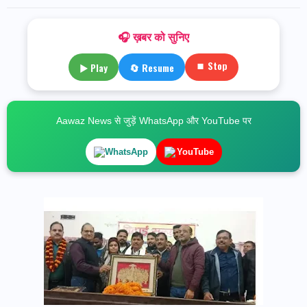
🎧 ख़बर को सुनिए
⏹ Stop
▶ Play
🔄 Resume
Aawaz News से जुड़ें WhatsApp और YouTube पर
WhatsApp
YouTube