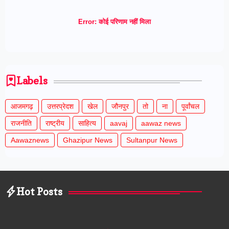
Error:
कोई परिणाम नहीं मिला
Labels
आजमगढ़
उत्तरप्रेदश
खेल
जौनपुर
तो
ना
पूर्वांचल
राजनीति
राष्ट्रीय
साहित्य
aavaj
aawaz news
Aawaznews
Ghazipur News
Sultanpur News
Hot Posts