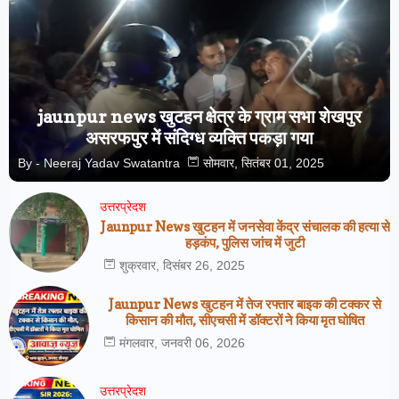
jaunpur news खुटहन क्षेत्र के ग्राम सभा शेखपुर
असरफपुर में संदिग्ध व्यक्ति पकड़ा गया
By -
Neeraj Yadav Swatantra
सोमवार, सितंबर 01, 2025
उत्तरप्रेदश
Jaunpur News खुटहन में जनसेवा केंद्र संचालक की हत्या से
हड़कंप, पुलिस जांच में जुटी
शुक्रवार, दिसंबर 26, 2025
Jaunpur News खुटहन में तेज रफ्तार बाइक की टक्कर से
किसान की मौत, सीएचसी में डॉक्टरों ने किया मृत घोषित
मंगलवार, जनवरी 06, 2026
उत्तरप्रेदश