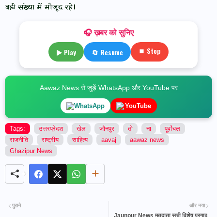
बड़ी संख्या में मौजूद रहे।
🎧 ख़बर को सुनिए
⏹ Stop
▶ Play
🔄 Resume
Aawaz News से जुड़ें WhatsApp और YouTube पर
WhatsApp
YouTube
Tags:
उत्तरप्रेदश
खेल
जौनपुर
तो
ना
पूर्वांचल
राजनीति
राष्ट्रीय
साहित्य
aavaj
aawaz news
Ghazipur News
पुराने
और नया
Jaunpur News मतदाता सूची विशेष प्रगाढ़