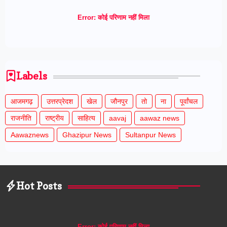
Error:
कोई परिणाम नहीं मिला
Labels
आजमगढ़
उत्तरप्रेदश
खेल
जौनपुर
तो
ना
पूर्वांचल
राजनीति
राष्ट्रीय
साहित्य
aavaj
aawaz news
Aawaznews
Ghazipur News
Sultanpur News
Hot Posts
Error:
कोई परिणाम नहीं मिला