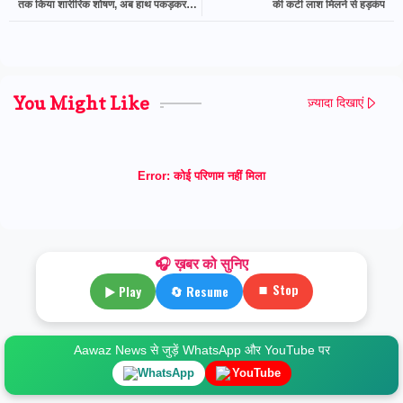
तक किया शारीरिक शोषण, अब हाथ पकड़कर
की कटी लाश मिलने से हड़कंप
घर से ले जाने की कोशिश!
You Might Like
ज़्यादा दिखाएं
Error:
कोई परिणाम नहीं मिला
🎧 ख़बर को सुनिए
⏹ Stop
▶ Play
🔄 Resume
Aawaz News से जुड़ें WhatsApp और YouTube पर
WhatsApp
YouTube