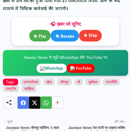
खंभे से शव लटका हुआ पाया गया है। पोस्टमार्टम रिपोर्ट आने के बाद
मामले में विधिक कार्रवाई की जाएगी।
🎧 ख़बर को सुनिए
⏹ Stop
▶ Play
🔄 Resume
Aawaz News से जुड़ें WhatsApp और YouTube पर
WhatsApp
YouTube
Tags:
उत्तरप्रेदश
खेल
जौनपुर
तो
पूर्वांचल
राजनीति
राष्ट्रीय
साहित्य
पुराने
और नया
Jaunpur News जौनपुर ब्रेकिंग: 5 साल
Jaunpur News रेल पटरी पर अज्ञात व्यक्ति