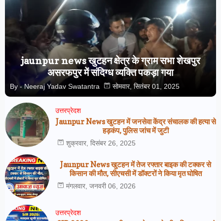
jaunpur news खुटहन क्षेत्र के ग्राम सभा शेखपुर
असरफपुर में संदिग्ध व्यक्ति पकड़ा गया
By -
Neeraj Yadav Swatantra
सोमवार, सितंबर 01, 2025
उत्तरप्रेदश
Jaunpur News खुटहन में जनसेवा केंद्र संचालक की हत्या से
हड़कंप, पुलिस जांच में जुटी
शुक्रवार, दिसंबर 26, 2025
Jaunpur News खुटहन में तेज रफ्तार बाइक की टक्कर से
किसान की मौत, सीएचसी में डॉक्टरों ने किया मृत घोषित
मंगलवार, जनवरी 06, 2026
उत्तरप्रेदश