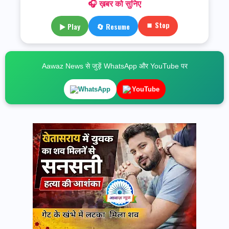
🎧 ख़बर को सुनिए
⏹ Stop
▶ Play
🔄 Resume
Aawaz News से जुड़ें WhatsApp और YouTube पर
WhatsApp
YouTube