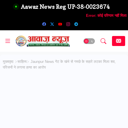
Aawaz News Reg UP-38-0023674
Error:
कोई परिणाम नहीं मिला
मुख्यपृष्ठ
साहित्य
Jaunpur News गेट के खंभे से गमछे के सहारे लटका मिला शव,
परिजनों ने लगाया हत्या का आरोप