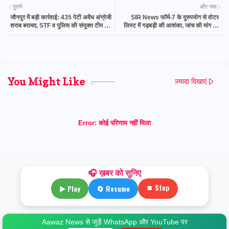
पुराने
और नया
जौनपुर में बड़ी कार्रवाई: 435 पेटी अवैध अंग्रेजी
SIR News फॉर्म-7 के दुरुपयोग से वोटर
शराब बरामद, STF व पुलिस की संयुक्त टीम ने
लिस्ट में गड़बड़ी की आशंका, जांच की मांग —
दो तस्कर दबोचे
अखिलेश यादव की अपील
You Might Like
ज़्यादा दिखाएं
Error:
कोई परिणाम नहीं मिला
🎧 ख़बर को सुनिए
⏹ Stop
▶ Play
🔄 Resume
Aawaz News से जुड़ें WhatsApp और YouTube पर