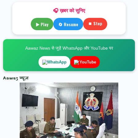
🎧 ख़बर को सुनिए
⏹ Stop
▶ Play
🔄 Resume
Aawaz News से जुड़ें WhatsApp और YouTube पर
WhatsApp
YouTube
Aawaz न्यूज़