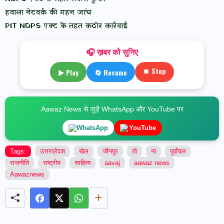
हवाला नेटवर्क की गहन जांच
PIT NDPS एक्ट के तहत कठोर कार्रवाई
🎧 ख़बर को सुनिए
⏹ Stop
▶ Play
🔄 Resume
Aawaz News से जुड़ें WhatsApp और YouTube पर
WhatsApp
YouTube
Tags:
उत्तरप्रेदश
खेल
जौनपुर
तो
ना
पूर्वांचल
राजनीति
राष्ट्रीय
साहित्य
aavaj
aawaz news
Aawaznews