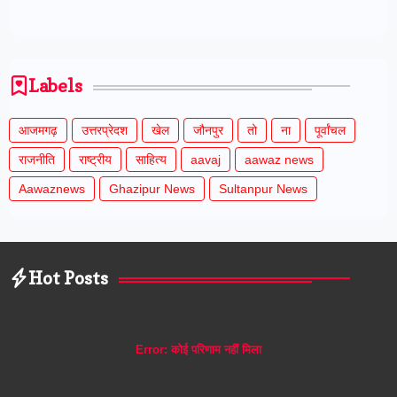
Labels
आजमगढ़
उत्तरप्रेदश
खेल
जौनपुर
तो
ना
पूर्वांचल
राजनीति
राष्ट्रीय
साहित्य
aavaj
aawaz news
Aawaznews
Ghazipur News
Sultanpur News
Hot Posts
Error:
कोई परिणाम नहीं मिला