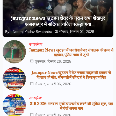
jaunpur news खुटहन क्षेत्र के ग्राम सभा शेखपुर
असरफपुर में संदिग्ध व्यक्ति पकड़ा गया
By -
Neeraj Yadav Swatantra
सोमवार, सितंबर 01, 2025
उत्तरप्रेदश
Jaunpur News खुटहन में जनसेवा केंद्र संचालक की हत्या से
हड़कंप, पुलिस जांच में जुटी
शुक्रवार, दिसंबर 26, 2025
Jaunpur News खुटहन में तेज रफ्तार बाइक की टक्कर से
किसान की मौत, सीएचसी में डॉक्टरों ने किया मृत घोषित
मंगलवार, जनवरी 06, 2026
उत्तरप्रेदश
SIR 2026: मतदाता सूची डाउनलोड करने की सुविधा शुरू, यहां
से देखें अपना नाम
मंगलवार, जनवरी 06, 2026