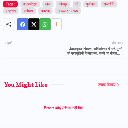
Tags:
उत्तरप्रेदश
खेल
जौनपुर
तो
पूर्वांचल
राजनीति
राष्ट्रीय
साहित्य
aavaj
aawaz news
पुराने
और नया
Jaunpur News वार्षिकोत्सव में नन्हे-मुन्नों
की प्रस्तुतियों ने मोहा मन, बच्चों को मोबाइल से
दूर रखने की दी गई नसीहत
You Might Like
ज़्यादा दिखाएं
Error:
कोई परिणाम नहीं मिला