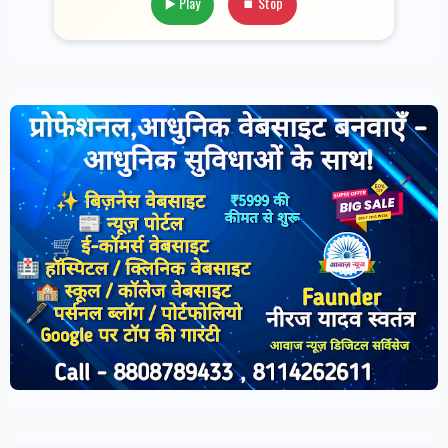
▶️ Play
⏹ Stop