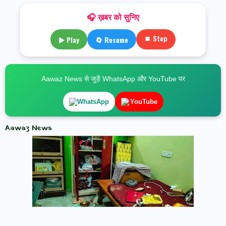
🎧 ख़बर को सुनिए
⏹ Stop
▶ Play
🔄 Resume
Aawaz News से जुड़ें WhatsApp और YouTube पर
WhatsApp
YouTube
Aawaz News