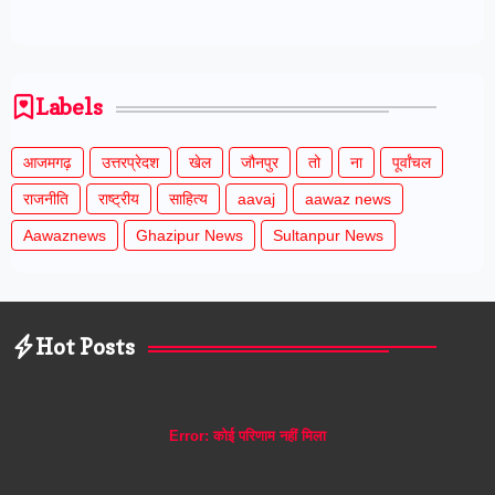
Labels
आजमगढ़
उत्तरप्रेदश
खेल
जौनपुर
तो
ना
पूर्वांचल
राजनीति
राष्ट्रीय
साहित्य
aavaj
aawaz news
Aawaznews
Ghazipur News
Sultanpur News
Hot Posts
Error:
कोई परिणाम नहीं मिला