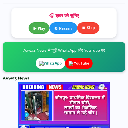
🎧 ख़बर को सुनिए
⏹ Stop
▶ Play
🔄 Resume
Aawaz News से जुड़ें WhatsApp और YouTube पर
WhatsApp
YouTube
Aawaz News