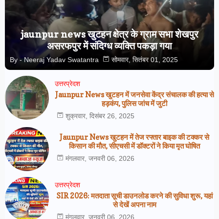
jaunpur news खुटहन क्षेत्र के ग्राम सभा शेखपुर
असरफपुर में संदिग्ध व्यक्ति पकड़ा गया
By -
Neeraj Yadav Swatantra
सोमवार, सितंबर 01, 2025
उत्तरप्रेदश
Jaunpur News खुटहन में जनसेवा केंद्र संचालक की हत्या से
हड़कंप, पुलिस जांच में जुटी
शुक्रवार, दिसंबर 26, 2025
Jaunpur News खुटहन में तेज रफ्तार बाइक की टक्कर से
किसान की मौत, सीएचसी में डॉक्टरों ने किया मृत घोषित
मंगलवार, जनवरी 06, 2026
उत्तरप्रेदश
SIR 2026: मतदाता सूची डाउनलोड करने की सुविधा शुरू, यहां
से देखें अपना नाम
मंगलवार, जनवरी 06, 2026