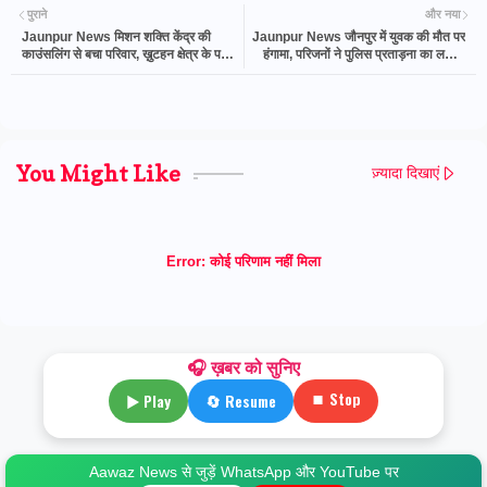
पुराने
और नया
Jaunpur News मिशन शक्ति केंद्र की
Jaunpur News जौनपुर में युवक की मौत पर
काउंसलिंग से बचा परिवार, ख़ुटहन क्षेत्र के पति-
हंगामा, परिजनों ने पुलिस प्रताड़ना का लगाया
पत्नी के विवाद का हुआ समझौता
आरोप; शव रखकर लगाया जाम
You Might Like
ज़्यादा दिखाएं
Error:
कोई परिणाम नहीं मिला
🎧 ख़बर को सुनिए
⏹ Stop
▶ Play
🔄 Resume
Aawaz News से जुड़ें WhatsApp और YouTube पर