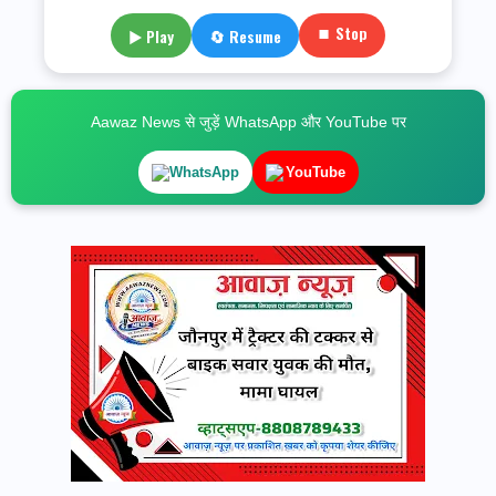
⏹ Stop
▶ Play
🔄 Resume
Aawaz News से जुड़ें WhatsApp और YouTube पर
WhatsApp
YouTube