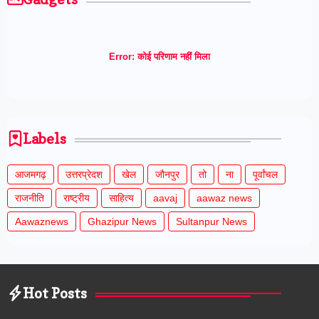
Error:
कोई परिणाम नहीं मिला
Labels
आजमगढ़
उत्तरप्रेदश
खेल
जौनपुर
तो
ना
पूर्वांचल
राजनीति
राष्ट्रीय
साहित्य
aavaj
aawaz news
Aawaznews
Ghazipur News
Sultanpur News
Hot Posts