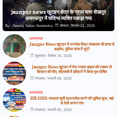
jaunpur news खुटहन क्षेत्र के ग्राम सभा शेखपुर
असरफपुर में संदिग्ध व्यक्ति पकड़ा गया
By -
Neeraj Yadav Swatantra
सोमवार, सितंबर 01, 2025
उत्तरप्रेदश
Jaunpur News खुटहन में जनसेवा केंद्र संचालक की हत्या से
हड़कंप, पुलिस जांच में जुटी
शुक्रवार, दिसंबर 26, 2025
Jaunpur News खुटहन में तेज रफ्तार बाइक की टक्कर से
किसान की मौत, सीएचसी में डॉक्टरों ने किया मृत घोषित
मंगलवार, जनवरी 06, 2026
उत्तरप्रेदश
SIR 2026: मतदाता सूची डाउनलोड करने की सुविधा शुरू, यहां
से देखें अपना नाम
मंगलवार, जनवरी 06, 2026