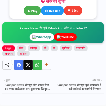
🎧 ख़बर को सुनिए
⏹ Stop
▶ Play
🔄 Resume
Aawaz News से जुड़ें WhatsApp और YouTube पर
WhatsApp
YouTube
Tags:
खेल
जौनपुर
तो
ना
पूर्वांचल
राजनीति
राष्ट्रीय
साहित्य
पुराने
और नया
Jaunpur News जौनपुर: मौत बनकर गिरा
Jaunpur News जौनपुर: दूल्हे हत्याकांड में
11 हजार वोल्टेज का तार, दुकान पर बैठे युवक
बड़ी कार्रवाई, 8 सहयोगी गिरफ्तार
की तड़पकर मौत, इलाके में कोहराम