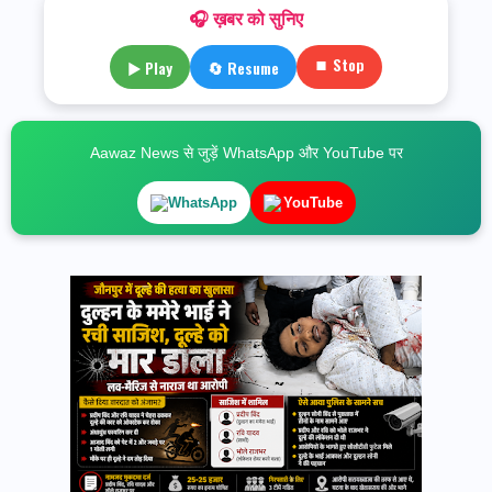
🎧 ख़बर को सुनिए
⏹ Stop
▶ Play
🔄 Resume
Aawaz News से जुड़ें WhatsApp और YouTube पर
WhatsApp
YouTube