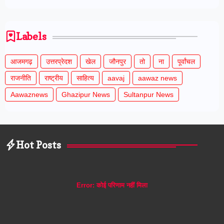
Labels
आजमगढ़
उत्तरप्रेदश
खेल
जौनपुर
तो
ना
पूर्वांचल
राजनीति
राष्ट्रीय
साहित्य
aavaj
aawaz news
Aawaznews
Ghazipur News
Sultanpur News
Hot Posts
Error:
कोई परिणाम नहीं मिला